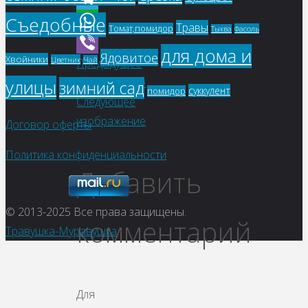
Съедобные
Telegram
Травы
Томат,помидор
Фасоль
Тыква
WhatsApp
для дома и
Ядовитое
Хвойники
Цветник
Чай
Предыдущее
Viber
изображение
улицы
зимний сад
суккулент
помидор
Следующее
изображение
Договор оферты
Политика конфиденциальности
Добавить
© 2013-2025
Все права защищены.
комментарий
Травушка-Муравушка
Для