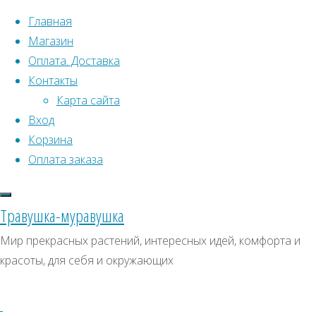
Перейти к содержимому
Главная
Магазин
Оплата. Доставка
Контакты
Карта сайта
Вход
Корзина
Что искать:
Оплата заказа
Поиск
Главная
Травушка-муравушка
Искать:
Архивы
Поиск
Эвкалипт
Мир прекрасных растений, интересных идей, комфорта и
радужный
Радужный
Архивы
СКИДКИ, АКЦИИ
красоты, для себя и окружающих
Радужный
Категории магазина
Эвкалипт,
Эвкалипт,
Эвкалипт
Клубни, луковицы