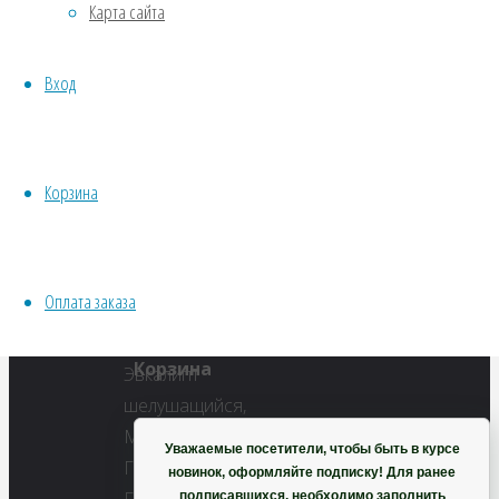
Карта сайта
Водные
Хвойники
Полный
Вход
Пряные/лечебные
размер
Овощи
600
Все семена открытого грунта
×
Эксперимент
450
Корзина
Весь перечень семян магазина
пикселей
ИНСТРУМЕНТЫ, ОБОРУДОВАНИЕ
Эвкалипт
Инструменты
радужный
Оплата заказа
Кашпо, горшки
Корзина
Уважаемые посетители, чтобы быть в курсе
новинок, оформляйте подписку! Для ранее
подписавшихся, необходимо заполнить