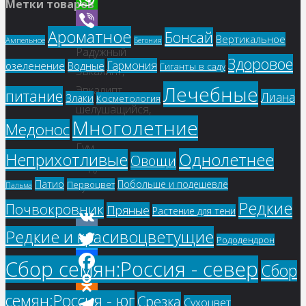
Метки товаров
WhatsApp
Ароматное
Бонсай
Вертикальное
Ампельное
Viber
Бегония
Радужный
Здоровое
Гармония
озеленение
Водные
Гиганты в саду
Эвкалипт,
Лечебные
Эвкалипт
питание
Лиана
Злаки
Косметология
шелушащийся,
Многолетние
Медонос
Минданао
Гум,
Однолетнее
Неприхотливые
Овощи
Радуга
Патио
Побольше и подешевле
Первоцвет
Гум
Пальма
Редкие
Почвокровник
Пряные
Растение для тени
Редкие и красивоцветущие
VK
Рододендрон
Twitter
Сбор семян:Россия - север
Сбор
Facebook
семян:Россия - юг
Срезка
Сухоцвет
Odnoklassniki