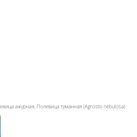
евица ажурная
ter
ebook
klassniki
egram
tsApp
r
евица ажурная, Полевица туманная (Agrostis nebulosa)