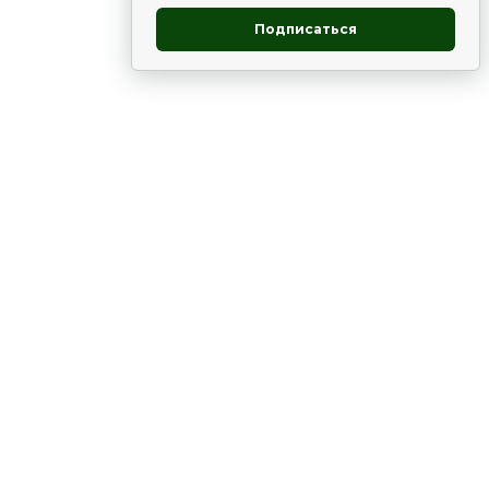
Подписаться
овник
ие
Статьи
Рододендрон
НОВОСТИ
 - юг
ВЫСТАВКИ, КОНФЕРЕНЦИИ
в России
ки
Цветник
Чай
в мире
ЛУННЫЙ КАЛЕНДАРЬ. ПРИМЕТЫ
ВСЯКО-РАЗНО