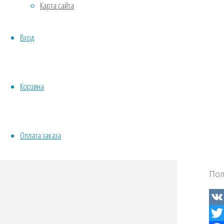
Карта сайта
Овощи
Все семена открытого грунта
Пол
Вход
Эксперимент
Весь перечень семян магазина
ИНСТРУМЕНТЫ, ОБОРУДОВАНИЕ
VK
Инструменты
Корзина
Twit
Кашпо, горшки
Fac
Odno
Оплата заказа
Tel
Wha
Vibe
Пол
VK