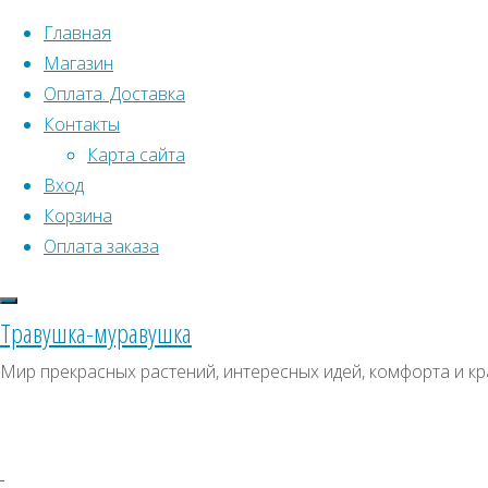
Перейти к содержимому
Главная
Магазин
Оплата. Доставка
Контакты
Карта сайта
Вход
Что искать:
Поиск
Корзина
Гла
Искать:
Оплата заказа
Архивы
Поиск
тум
П
Архивы
СКИДКИ, АКЦИИ
Травушка-муравушка
Метки товаро
Категории магазина
П
Мир прекрасных растений, интересных идей, комфорта и кр
Аром
Клубни, луковицы
Ампельное
Семена комнатных растений
З
(
Гиганты в саду
Красивоцветущие
Декоративнолистные