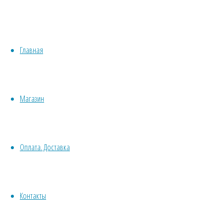
М
Медонос
Хвойные
Однолетн
Бонсай
Травы/овощи/лечебные
Пряные
Растени
Главная
Суккуленты, кактусы
Сбор сем
Другие
Все комнатные семена
Срезка
Семена растений открытого грунта
Сухоцв
Магазин
Однолетние
дл
Ядовитое
Многолетние
Почвокровные
Договор оферт
Оплата. Доставка
Кустарники
Деревья
Политика конф
Лианы
Водные
Контакты
Хвойники
© 2013-2025
Вс
Пряные/лечебные
Травушка-Мура