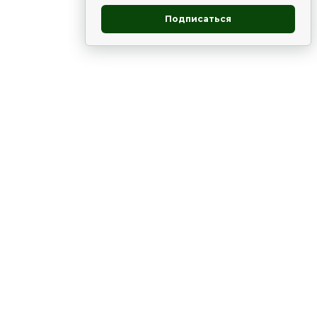
Подписаться
овник
ие
Статьи
Рододендрон
НОВОСТИ
 - юг
ВЫСТАВКИ, КОНФЕРЕНЦИИ
в России
ки
Цветник
Чай
в мире
ЛУННЫЙ КАЛЕНДАРЬ. ПРИМЕТЫ
ВСЯКО-РАЗНО