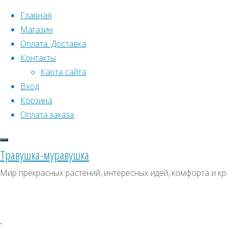
Перейти к содержимому
Главная
Магазин
Оплата. Доставка
Контакты
Карта сайта
Вход
Что искать:
Поиск
Корзина
Гла
Искать:
Оплата заказа
Архивы
Поиск
1
Архивы
СКИДКИ, АКЦИИ
Травушка-муравушка
Метки товаро
Категории магазина
Мир прекрасных растений, интересных идей, комфорта и кр
Аром
Клубни, луковицы
Пол
Ампельное
Семена комнатных растений
З
Гиганты в саду
Красивоцветущие
Декоративнолистные