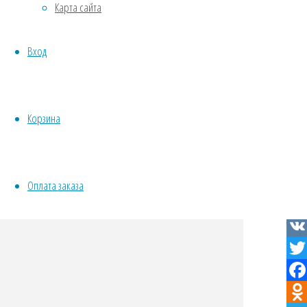
Карта сайта
Овощи
Все семена открытого грунта
Вход
Эксперимент
Весь перечень семян магазина
ИНСТРУМЕНТЫ, ОБОРУДОВАНИЕ
VK
Инструменты
Twit
Корзина
Кашпо, горшки
Fac
Odno
Tel
Оплата заказа
Wha
Vibe
VK
Twit
Fac