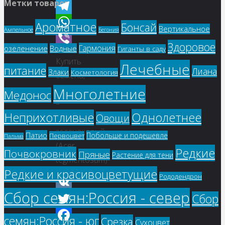
Метки товаров
Odnoklassniki
Telegram
Ароматное
Бонсай
Вертикальное
Ампельное
Бегония
WhatsApp
Здоровое
Гармония
озеленение
Водные
Гиганты в саду
Viber
Купить
Лечебные
питание
Лиана
Злаки
Косметология
семена,
растение
Многолетние
Медонос
–
Однолетнее
Неприхотливые
Овощи
Клен
зеленокорый
Патио
Побольше и подешевле
Первоцвет
Пальма
(Acer
Редкие
Почвокровник
Пряные
Растение для тени
tegmentosum)
Редкие и красивоцветущие
Рододендрон
Сбор семян:Россия - север
Сбор
VK
Twitter
семян:Россия - юг
Срезка
Сухоцвет