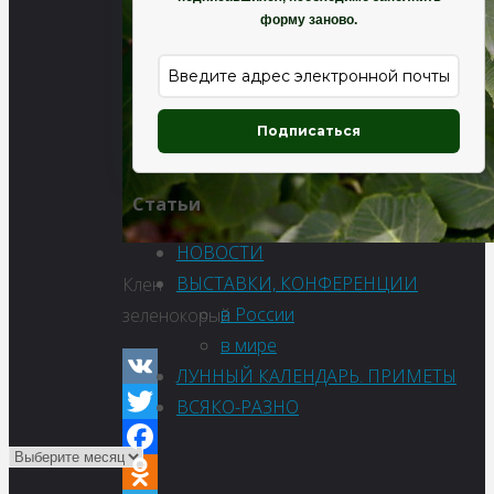
форму заново.
Подписаться
Статьи
НОВОСТИ
ВЫСТАВКИ, КОНФЕРЕНЦИИ
Клен
в России
зеленокорый
в мире
ЛУННЫЙ КАЛЕНДАРЬ. ПРИМЕТЫ
VK
ВСЯКО-РАЗНО
Twitter
Facebook