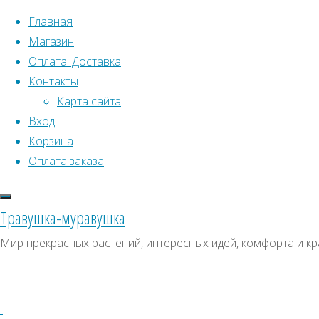
Перейти к содержимому
Главная
Магазин
Оплата. Доставка
Контакты
Карта сайта
Вход
Корзина
Что искать:
Оплата заказа
Поиск
Главная
Травушка-муравушка
Искать:
Архивы
Поиск
Клен
Мир прекрасных растений, интересных идей, комфорта и кр
зеленокорый
Купить
Архивы
СКИДКИ, АКЦИИ
Купить
Категории магазина
семена,
семена,
растение
Клубни, луковицы