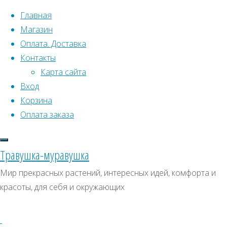
Перейти к содержимому
Главная
Магазин
Оплата. Доставка
Контакты
Карта сайта
Вход
Что искать:
Корзина
Оплата заказа
Поиск
Главная
Искать:
Архивы
Поиск
Микроклевер
Травушка-муравушка
Пиполина
Купить
Архивы
СКИДКИ, АКЦИИ
Мир прекрасных растений, интересных идей, комфорта и
(20
красоты, для себя и окружающих
Категории магазина
гр)
семена,
Купить
Клубни, луковицы
семена,
Семена комнатных растений