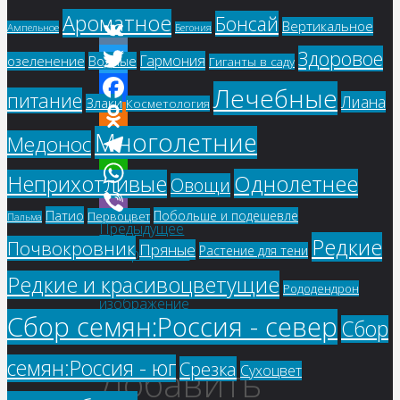
Ароматное
Бонсай
Вертикальное
Ампельное
Бегония
Здоровое
VK
Гармония
озеленение
Водные
Гиганты в саду
Twitter
Лечебные
питание
Лиана
Злаки
Косметология
Facebook
Многолетние
Медонос
Odnoklassniki
Telegram
Однолетнее
Неприхотливые
Овощи
WhatsApp
Патио
Побольше и подешевле
Первоцвет
Пальма
Предыдущее
Viber
Редкие
Почвокровник
Пряные
Растение для тени
изображение
Следующее
Редкие и красивоцветущие
Рододендрон
изображение
Сбор семян:Россия - север
Сбор
семян:Россия - юг
Срезка
Добавить
Сухоцвет