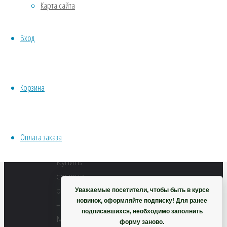
Карта сайта
Хвойники
пикселей
Пряные/лечебные
Микроклевер
Вход
Овощи
Пиполина
Все семена открытого грунта
(20
Эксперимент
гр)
Весь перечень семян магазина
Корзина
ИНСТРУМЕНТЫ, ОБОРУДОВАНИЕ
Инструменты
Кашпо, горшки
Оплата заказа
Корзина
Купить
семена,
растение
Уважаемые посетители, чтобы быть в курсе
новинок, оформляйте подписку! Для ранее
–
подписавшихся, необходимо заполнить
Микроклевер
форму заново.