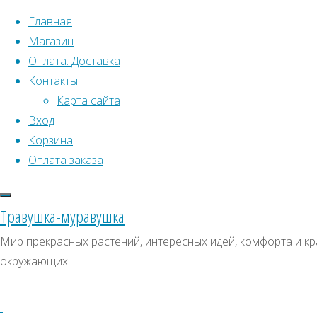
Перейти к содержимому
Главная
Магазин
Оплата. Доставка
Контакты
Карта сайта
Вход
Корзина
Что искать:
Оплата заказа
Поиск
Главная
Травушка-муравушка
Искать:
Архивы
Поиск
Щавель
Мир прекрасных растений, интересных идей, комфорта и кра
декоративный
Купить
Архивы
СКИДКИ, АКЦИИ
окружающих
Гамма
Категории магазина
Купить
семена,
семена,
Клубни, луковицы