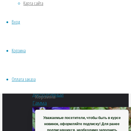
Карта сайта
Водные
patientia)
Хвойники
Вход
Пряные/лечебные
Овощи
Полный
Все семена открытого грунта
размер
Эксперимент
Корзина
500
Весь перечень семян магазина
×
ИНСТРУМЕНТЫ, ОБОРУДОВАНИЕ
424
Инструменты
пикселей
Оплата заказа
Кашпо, горшки
Щавель
декоративный
Корзина
Гамма
Уважаемые посетители, чтобы быть в курсе
новинок, оформляйте подписку! Для ранее
подписавшихся, необходимо заполнить