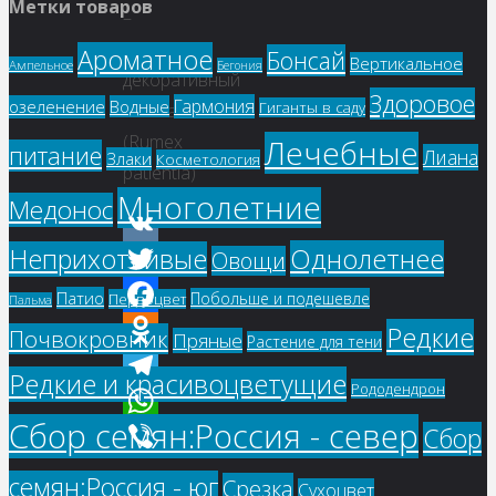
Метки товаров
–
Щавель
Ароматное
Бонсай
Вертикальное
Ампельное
Бегония
декоративный
Здоровое
Гармония
озеленение
Водные
Гиганты в саду
Гамма
(Rumex
Лечебные
питание
Лиана
Злаки
Косметология
patientia)
Многолетние
Медонос
Однолетнее
Неприхотливые
Овощи
VK
Twitter
Патио
Побольше и подешевле
Первоцвет
Пальма
Facebook
Редкие
Почвокровник
Пряные
Растение для тени
Odnoklassniki
Редкие и красивоцветущие
Рододендрон
Telegram
Сбор семян:Россия - север
Сбор
WhatsApp
Viber
семян:Россия - юг
Срезка
Купить
Сухоцвет