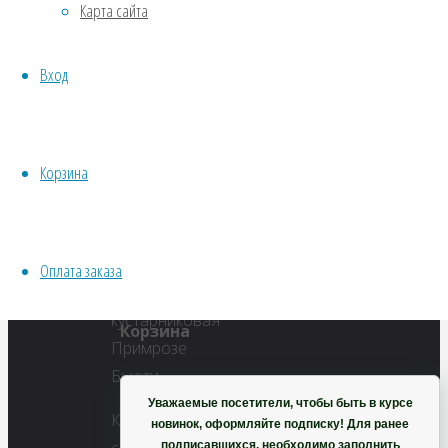
Карта сайта
размер
Водные
450
Хвойники
×
Вход
Пряные/лечебные
372
Овощи
пикселей
Все семена открытого грунта
Лапчатка
Эксперимент
Корзина
«Примрозе
Весь перечень семян магазина
Бьюти»
ИНСТРУМЕНТЫ, ОБОРУДОВАНИЕ
Инструменты
Оплата заказа
Кашпо, горшки
Корзина
Уважаемые посетители, чтобы быть в курсе
Купить
новинок, оформляйте подписку! Для ранее
подписавшихся, необходимо заполнить