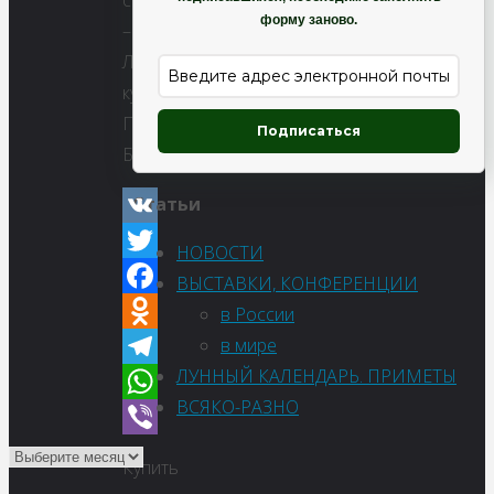
семена,растение
форму заново.
–
Лапчатка
кустарниковая
Примрозе
Подписаться
Бьюти
Статьи
VK
НОВОСТИ
Twitter
ВЫСТАВКИ, КОНФЕРЕНЦИИ
Facebook
в России
в мире
Odnoklassniki
ЛУННЫЙ КАЛЕНДАРЬ. ПРИМЕТЫ
Telegram
ВСЯКО-РАЗНО
WhatsApp
Viber
Купить