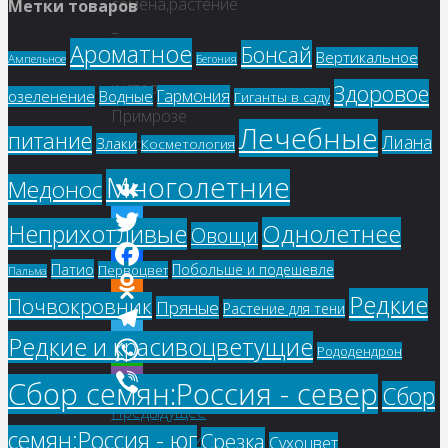
семена,растение
Метки товаров
–
Ароматное
Бонсай
Вертикальное
Лапчатка
Ампельное
Бегония
кустарниковая
Здоровое
Гармония
озеленение
Водные
Гиганты в саду
Примрозе
Лечебные
питание
Лиана
Злаки
Бьюти
Косметология
Многолетние
Медонос
VK
Однолетнее
Неприхотливые
Овощи
Twitter
Патио
Побольше и подешевле
Первоцвет
Пальма
Facebook
Редкие
Почвокровник
Пряные
Растение для тени
Odnoklassniki
Редкие и красивоцветущие
Telegram
Рододендрон
WhatsApp
Сбор семян:Россия - север
Сбор
Предыдущее
Viber
семян:Россия - юг
Срезка
изображение
Сухоцвет