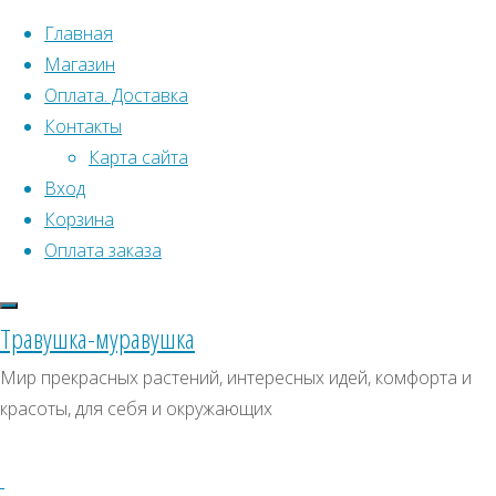
Перейти к содержимому
Главная
Магазин
Оплата. Доставка
Контакты
Карта сайта
Вход
Корзина
Что искать:
Оплата заказа
Поиск
Главная
Травушка-муравушка
Искать:
Архивы
Поиск
Лапчатка
Мир прекрасных растений, интересных идей, комфорта и
"Примрозе
Купить
Архивы
СКИДКИ, АКЦИИ
красоты, для себя и окружающих
Бьюти"
Категории магазина
Купить
семена,растение
семена,растение
Клубни, луковицы