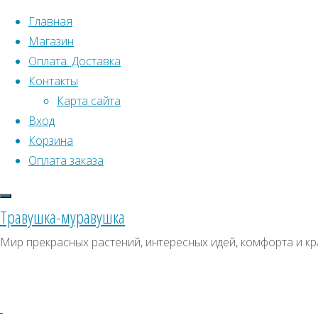
Перейти к содержимому
Главная
Магазин
Оплата. Доставка
Контакты
Карта сайта
Вход
Корзина
Что искать:
Оплата заказа
Поиск
Главная
Травушка-муравушка
Искать:
Архивы
Поиск
Родиола,
Мир прекрасных растений, интересных идей, комфорта и кр
золотой
Купить
Архивы
СКИДКИ, АКЦИИ
корень
Категории магазина
(семена)
семена,
Купить
Клубни, луковицы