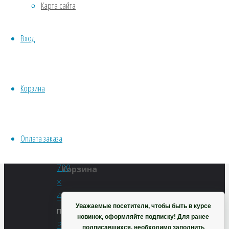
Карта сайта
Водные
корень
Хвойники
Вход
Пряные/лечебные
(Rhodiola
Овощи
Все семена открытого грунта
Эксперимент
Корзина
rosea)
Весь перечень семян магазина
ИНСТРУМЕНТЫ, ОБОРУДОВАНИЕ
Инструменты
Оплата заказа
Полный
Кашпо, горшки
размер
790
Корзина
×
492
Уважаемые посетители, чтобы быть в курсе
пикселей
новинок, оформляйте подписку! Для ранее
Родиола,
подписавшихся, необходимо заполнить