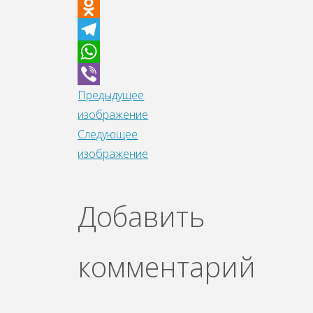
Facebook
Odnoklassniki
Telegram
WhatsApp
Предыдущее
Viber
изображение
Следующее
изображение
Добавить
комментарий