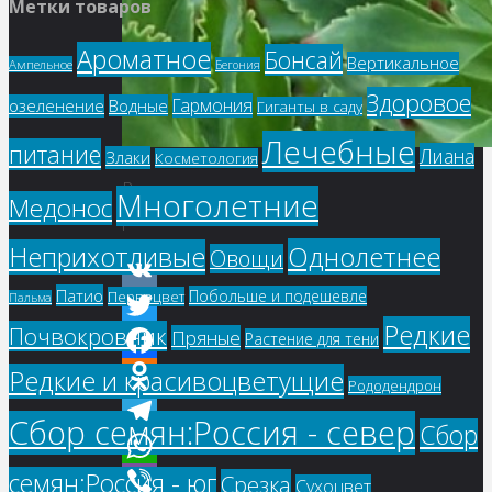
Метки товаров
Ароматное
Бонсай
Вертикальное
Ампельное
Бегония
Здоровое
Гармония
озеленение
Водные
Гиганты в саду
Лечебные
питание
Лиана
Злаки
Косметология
Родиола
Многолетние
Медонос
розовая
Однолетнее
Неприхотливые
Овощи
Патио
Побольше и подешевле
Первоцвет
Пальма
VK
Редкие
Почвокровник
Пряные
Растение для тени
Twitter
Редкие и красивоцветущие
Facebook
Рододендрон
Odnoklassniki
Сбор семян:Россия - север
Сбор
Telegram
семян:Россия - юг
Срезка
WhatsApp
Сухоцвет