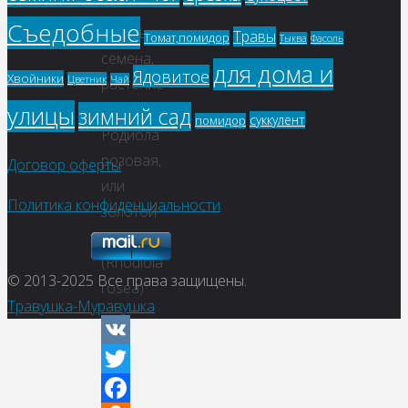
Viber
Съедобные
Купить
Травы
Томат,помидор
Фасоль
Тыква
семена,
для дома и
Ядовитое
Хвойники
Цветник
Чай
растение
–
улицы
зимний сад
суккулент
помидор
Родиола
розовая,
Договор оферты
или
Политика конфиденциальности
золотой
корень
(Rhodiola
© 2013-2025
Все права защищены.
rosea)
Травушка-Муравушка
VK
Twitter