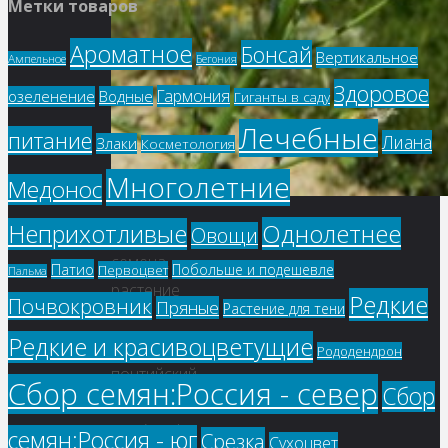
Метки товаров
Ароматное
Бонсай
Вертикальное
Ампельное
Бегония
Здоровое
Гармония
озеленение
Водные
Гиганты в саду
Лечебные
питание
Лиана
Злаки
Косметология
Многолетние
Медонос
Однолетнее
Неприхотливые
Овощи
Купить
семена,
Патио
Побольше и подешевле
Первоцвет
Пальма
растение
Редкие
Почвокровник
Пряные
Растение для тени
–
Редкие и красивоцветущие
Птицемлечник
Рододендрон
понтийский
Сбор семян:Россия - север
Сбор
(Ornithogalum
роnticum)
семян:Россия - юг
Срезка
Сухоцвет