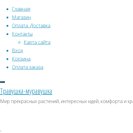
Перейти к содержимому
Главная
Магазин
Оплата. Доставка
Контакты
Карта сайта
Вход
Корзина
Что искать:
Оплата заказа
Поиск
Главная
Травушка-муравушка
Искать:
Архивы
Поиск
Птицемлечник
Мир прекрасных растений, интересных идей, комфорта и кр
понтийский
Купить
Архивы
СКИДКИ, АКЦИИ
Купить
Категории магазина
семена,
семена,
растение
Клубни, луковицы