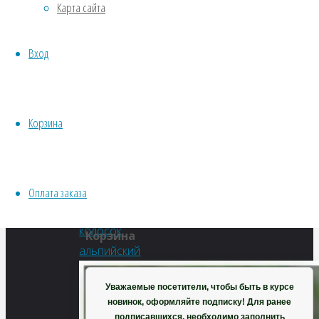
Карта сайта
Водные
alpinum)
Хвойники
Вход
Пряные/лечебные
Овощи
Полный
Все семена открытого грунта
размер
Эксперимент
Корзина
390
Весь перечень семян магазина
×
ИНСТРУМЕНТЫ, ОБОРУДОВАНИЕ
500
Инструменты
пикселей
Оплата заказа
Кашпо, горшки
Душистый
колосок
Корзина
альпийский
Уважаемые посетители, чтобы быть в курсе
новинок, оформляйте подписку! Для ранее
подписавшихся, необходимо заполнить