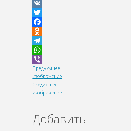
VK
Twitter
Facebook
Odnoklassniki
Telegram
WhatsApp
Предыдущее
Viber
изображение
Следующее
изображение
Добавить