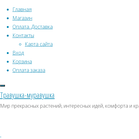
Перейти к содержимому
Главная
Магазин
Оплата. Доставка
Контакты
Карта сайта
Вход
Корзина
Что искать:
Оплата заказа
Поиск
Главная
Травушка-муравушка
Искать:
Архивы
Поиск
Душистый
Мир прекрасных растений, интересных идей, комфорта и кр
колосок
Купить
Архивы
СКИДКИ, АКЦИИ
альпийский
Категории магазина
Купить
семена,
семена,
Клубни, луковицы