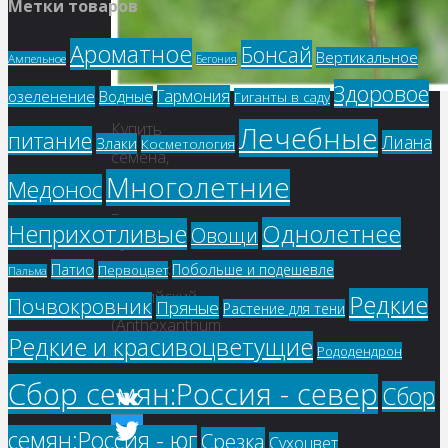
Метки товаров
Ароматное
Бонсай
Вертикальное
Ампельное
Бегония
Здоровое
Гармония
озеленение
Водные
Гиганты в саду
Купить
Лечебные
питание
Лиана
Злаки
Косметология
семена,
Многолетние
Медонос
растение
–
Однолетнее
Неприхотливые
Овощи
Душистый
колосок
Патио
Побольше и подешевле
Первоцвет
Пальма
альпийский
Редкие
Почвокровник
Пряные
Растение для тени
(Anthoxanthum
Редкие и красивоцветущие
Рододендрон
alpinum)
Сбор семян:Россия - север
Сбор
VK
семян:Россия - юг
Срезка
Сухоцвет