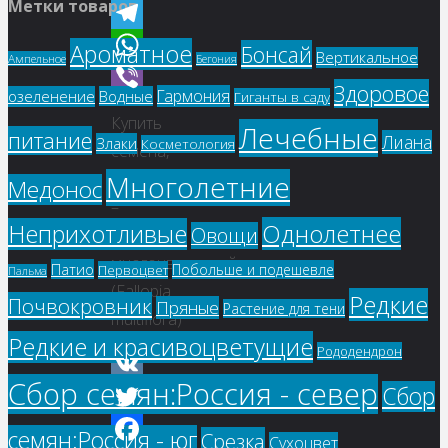
Метки товаров
Odnoklassniki
Telegram
Ароматное
Бонсай
Вертикальное
Ампельное
Бегония
WhatsApp
Здоровое
Гармония
озеленение
Водные
Гиганты в саду
Viber
Купить
Лечебные
питание
Лиана
Злаки
Косметология
семена,
растение
Многолетние
Медонос
–
Однолетнее
Неприхотливые
Овощи
Горец
многоцветковый
Патио
Побольше и подешевле
Первоцвет
Пальма
(Fallopia
Редкие
Почвокровник
Пряные
Растение для тени
multiflora)
Редкие и красивоцветущие
Рододендрон
Сбор семян:Россия - север
Сбор
VK
Twitter
семян:Россия - юг
Срезка
Сухоцвет