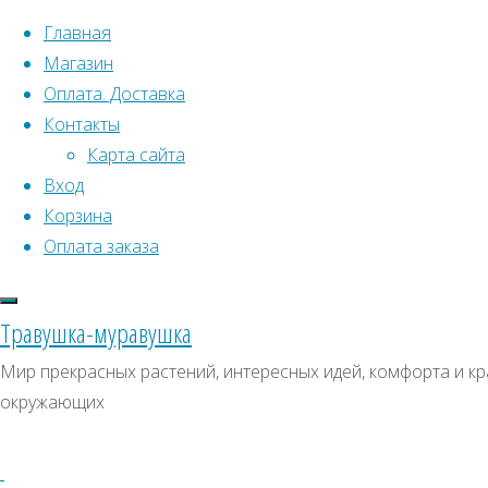
Перейти к содержимому
Главная
Магазин
Оплата. Доставка
Контакты
Карта сайта
Вход
Корзина
Что искать:
Оплата заказа
Поиск
Главная
Травушка-муравушка
Искать:
Архивы
Поиск
Горец
Мир прекрасных растений, интересных идей, комфорта и кра
многоцветковый
Купить
Архивы
СКИДКИ, АКЦИИ
окружающих
(Фаллопия)
Категории магазина
Купить
семена,
семена,
Клубни, луковицы