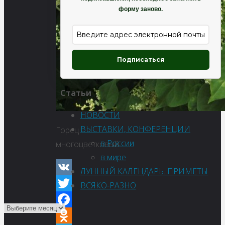
форму заново.
Подписаться
Статьи
НОВОСТИ
ВЫСТАВКИ, КОНФЕРЕНЦИИ
Горец
в России
многоцветковый
в мире
ЛУННЫЙ КАЛЕНДАРЬ. ПРИМЕТЫ
VK
ВСЯКО-РАЗНО
Twitter
Facebook