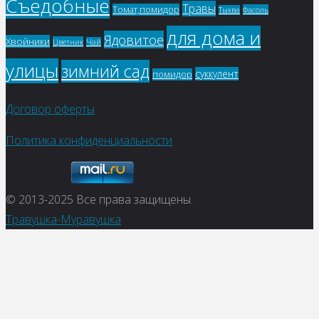
Съедобные
Травы
Томат,помидор
Фасоль
Тыква
для дома и
Ядовитое
Хвойники
Цветник
Чай
улицы
зимний сад
суккулент
помидор
Договор оферты
Политика конфиденциальности
© 2013-2025
Все права защищены.
Травушка-Муравушка