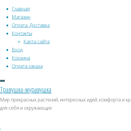
Перейти к содержимому
Главная
Магазин
Оплата. Доставка
Контакты
Карта сайта
Вход
Что искать:
Корзина
Оплата заказа
Поиск
Главная
Искать:
Архивы
Поиск
Клещевина
Травушка-муравушка
африканская
1д0015
Архивы
СКИДКИ, АКЦИИ
Мир прекрасных растений, интересных идей, комфорта и кр
1д0015
для себя и окружающих
Категории магазина
Клубни, луковицы
Полный
Семена комнатных растений