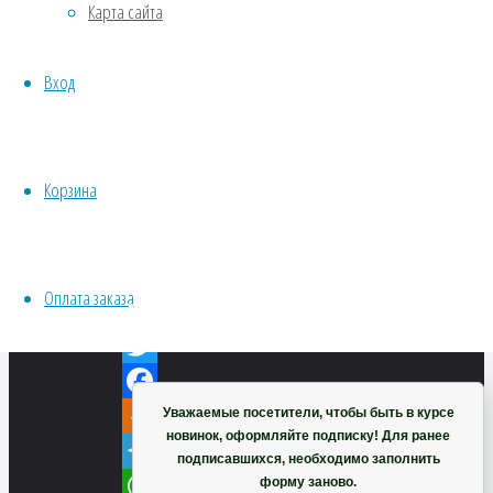
Карта сайта
Хвойники
Пряные/лечебные
Вход
Овощи
VK
Все семена открытого грунта
Twitter
Эксперимент
Facebook
Весь перечень семян магазина
Корзина
Odnoklassniki
ИНСТРУМЕНТЫ, ОБОРУДОВАНИЕ
Инструменты
Telegram
Кашпо, горшки
WhatsApp
Оплата заказа
Viber
Корзина
VK
Twitter
Facebook
Уважаемые посетители, чтобы быть в курсе
новинок, оформляйте подписку! Для ранее
Odnoklassniki
подписавшихся, необходимо заполнить
форму заново.
Telegram