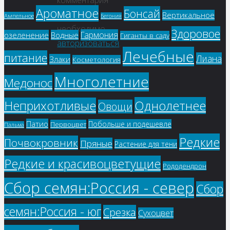
комментария
Ароматное
Бонсай
вам
Вертикальное
Ампельное
Бегония
необходимо
Здоровое
Гармония
озеленение
Водные
Гиганты в саду
авторизоваться
.
Лечебные
питание
Лиана
Злаки
Косметология
Многолетние
Медонос
Однолетнее
Неприхотливые
Овощи
Патио
Побольше и подешевле
Первоцвет
Пальма
Редкие
Почвокровник
Пряные
Растение для тени
Редкие и красивоцветущие
Рододендрон
Сбор семян:Россия - север
Сбор
семян:Россия - юг
Срезка
Сухоцвет