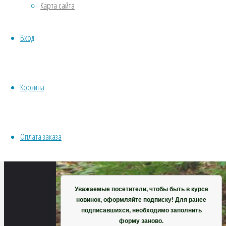
Карта сайта
Хвойники
Пряные/лечебные
Вход
Овощи
Все семена открытого грунта
Эксперимент
Весь перечень семян магазина
Корзина
ИНСТРУМЕНТЫ, ОБОРУДОВАНИЕ
Инструменты
Кашпо, горшки
Оплата заказа
Корзина
Уважаемые посетители, чтобы быть в курсе
новинок, оформляйте подписку! Для ранее
подписавшихся, необходимо заполнить
форму заново.