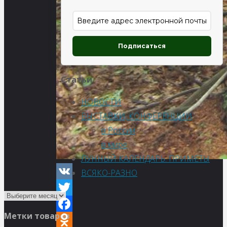
Подписаться
Статьи
НОВОСТИ
ВЫСТАВКИ, КОНФЕРЕНЦИИ
в России
в мире
ЛУННЫЙ КАЛЕНДАРЬ. ПРИМЕТЫ
ВСЯКО-РАЗНО
VK
Twitter
Метки товаров
Facebook