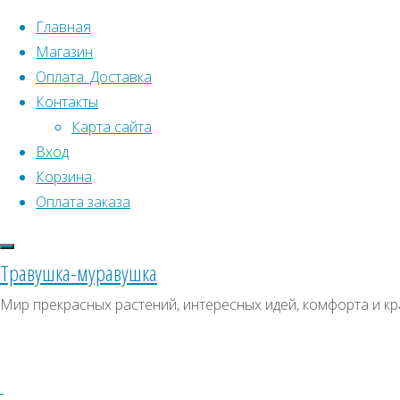
Перейти к содержимому
Главная
Магазин
Оплата. Доставка
Контакты
Карта сайта
Вход
Что искать:
Корзина
Оплата заказа
Поиск
Главная
Искать:
Архивы
Поиск
Бостонский
Травушка-муравушка
плющ,
ДК0020
Архивы
СКИДКИ, АКЦИИ
Мир прекрасных растений, интересных идей, комфорта и кр
Партеноциссус
Категории магазина
ДК0020
Клубни, луковицы
Полный
Семена комнатных растений