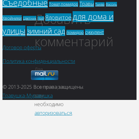
Съедобные
Травы
Томат,помидор
Фасоль
Тыква
Добавить
для дома и
Ядовитое
Хвойники
Цветник
Чай
улицы
зимний сад
суккулент
помидор
комментарий
Договор оферты
Политика конфиденциальности
Для
отправки
© 2013-2025
Все права защищены.
комментария
Травушка-Муравушка
вам
необходимо
авторизоваться
.