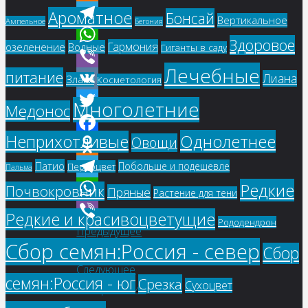
Odnoklassniki
Ароматное
Бонсай
Вертикальное
Ампельное
Бегония
Telegram
Здоровое
Гармония
озеленение
Водные
Гиганты в саду
WhatsApp
Лечебные
питание
Лиана
Viber
Злаки
Косметология
VK
Многолетние
Медонос
Twitter
Однолетнее
Неприхотливые
Овощи
Facebook
Патио
Odnoklassniki
Побольше и подешевле
Первоцвет
Пальма
Редкие
Telegram
Почвокровник
Пряные
Растение для тени
WhatsApp
Редкие и красивоцветущие
Рододендрон
Предыдущее
Viber
Сбор семян:Россия - север
Сбор
изображение
Следующее
семян:Россия - юг
Срезка
Сухоцвет
изображение