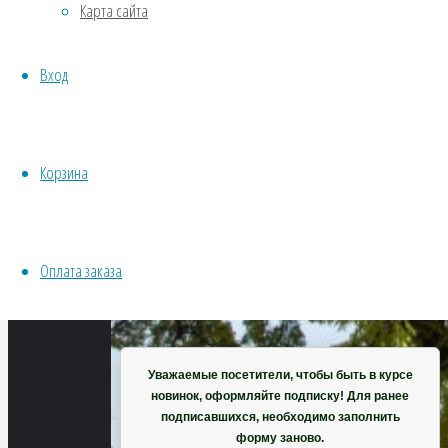
Карта сайта
Хвойники
Пряные/лечебные
Вход
Овощи
Все семена открытого грунта
Эксперимент
Весь перечень семян магазина
Корзина
ИНСТРУМЕНТЫ, ОБОРУДОВАНИЕ
Инструменты
Кашпо, горшки
Оплата заказа
Корзина
Уважаемые посетители, чтобы быть в курсе
новинок, оформляйте подписку! Для ранее
подписавшихся, необходимо заполнить
форму заново.