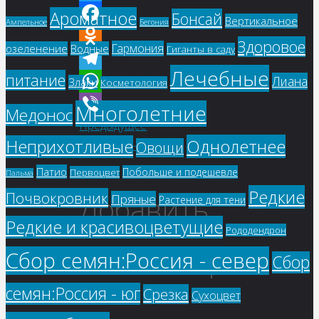
Twitter
Ароматное
Бонсай
Вертикальное
Ампельное
Бегония
Facebook
Здоровое
Гармония
озеленение
Водные
Гиганты в саду
Odnoklassniki
Лечебные
питание
Лиана
Telegram
Злаки
Косметология
WhatsApp
Многолетние
Медонос
Предыдущее
Viber
Однолетнее
Неприхотливые
изображение
Овощи
Патио
Побольше и подешевле
Первоцвет
Пальма
Редкие
Почвокровник
Добавить
Пряные
Растение для тени
Редкие и красивоцветущие
Рододендрон
комментарий
Сбор семян:Россия - север
Сбор
семян:Россия - юг
Срезка
Сухоцвет