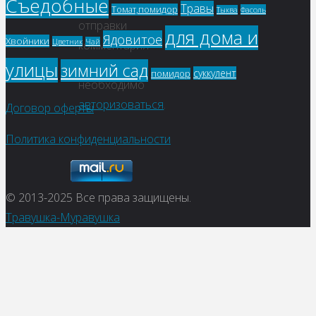
Съедобные
Для
Травы
Томат,помидор
Фасоль
Тыква
отправки
для дома и
Ядовитое
Хвойники
Цветник
Чай
комментария
вам
улицы
зимний сад
суккулент
помидор
необходимо
авторизоваться
.
Договор оферты
Политика конфиденциальности
© 2013-2025
Все права защищены.
Травушка-Муравушка