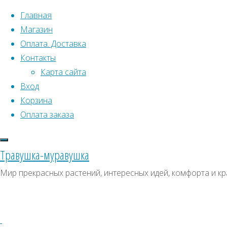
Перейти к содержимому
Главная
Магазин
Оплата. Доставка
Контакты
Карта сайта
Вход
Что искать:
Корзина
Оплата заказа
Поиск
Главная
Искать:
Архивы
Поиск
Бархат
Травушка-муравушка
амурский
ДЕ0018
Архивы
СКИДКИ, АКЦИИ
Мир прекрасных растений, интересных идей, комфорта и кр
ДЕ0018
Категории магазина
Клубни, луковицы
Полный
Семена комнатных растений