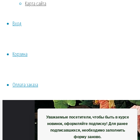
Карта сайта
Хвойники
Пряные/лечебные
Вход
Овощи
Все семена открытого грунта
Эксперимент
Весь перечень семян магазина
Корзина
ИНСТРУМЕНТЫ, ОБОРУДОВАНИЕ
Инструменты
Кашпо, горшки
Оплата заказа
Корзина
Уважаемые посетители, чтобы быть в курсе
новинок, оформляйте подписку! Для ранее
подписавшихся, необходимо заполнить
форму заново.