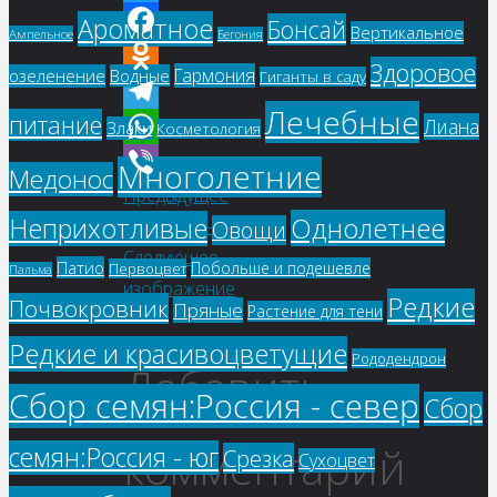
Twitter
Ароматное
Бонсай
Вертикальное
Ампельное
Бегония
Facebook
Здоровое
Гармония
озеленение
Водные
Гиганты в саду
Odnoklassniki
Лечебные
питание
Лиана
Telegram
Злаки
Косметология
WhatsApp
Многолетние
Медонос
Предыдущее
Viber
Однолетнее
Неприхотливые
изображение
Овощи
Следующее
Патио
Побольше и подешевле
Первоцвет
Пальма
изображение
Редкие
Почвокровник
Пряные
Растение для тени
Редкие и красивоцветущие
Рододендрон
Добавить
Сбор семян:Россия - север
Сбор
комментарий
семян:Россия - юг
Срезка
Сухоцвет