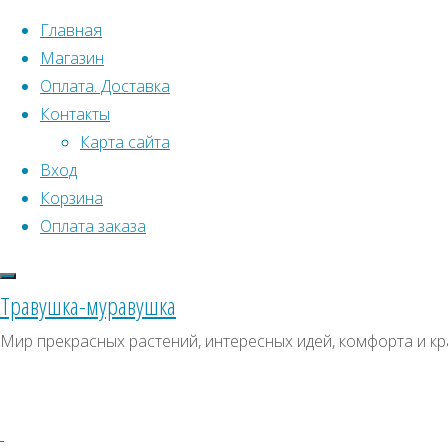
Перейти к содержимому
Главная
Магазин
Оплата. Доставка
Контакты
Карта сайта
Вход
Что искать:
Корзина
Оплата заказа
Поиск
Главная
Искать:
Архивы
Поиск
Абутилон
Травушка-муравушка
Белла
КР0065
Архивы
СКИДКИ, АКЦИИ
Мир прекрасных растений, интересных идей, комфорта и кр
F1
Категории магазина
(mix)
КР0065
Клубни, луковицы
Полный
Семена комнатных растений