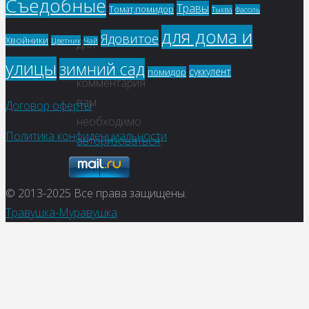
Съедобные
Травы
Томат,помидор
Фасоль
Тыква
для дома и
Ядовитое
Хвойники
Цветник
Чай
Для
отправки
улицы
зимний сад
суккулент
помидор
комментария
вам
Договор оферты
необходимо
Политика конфиденциальности
авторизоваться
.
© 2013-2025
Все права защищены.
Травушка-Муравушка