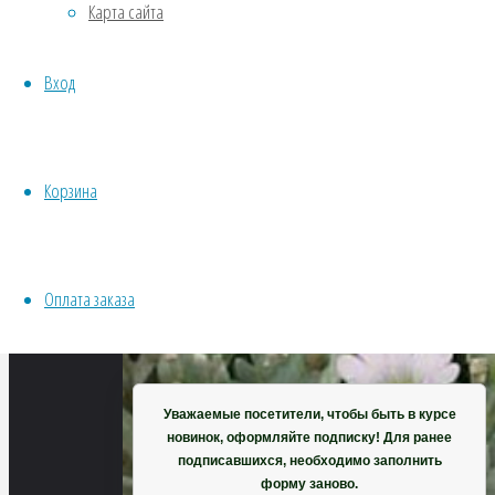
Карта сайта
Хвойники
Пряные/лечебные
Вход
Овощи
Все семена открытого грунта
Эксперимент
Весь перечень семян магазина
Корзина
ИНСТРУМЕНТЫ, ОБОРУДОВАНИЕ
Инструменты
Кашпо, горшки
Оплата заказа
Корзина
Уважаемые посетители, чтобы быть в курсе
новинок, оформляйте подписку! Для ранее
подписавшихся, необходимо заполнить
форму заново.