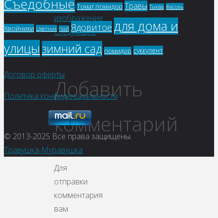
Съедобные
Предыдущее
Viber
Травы
Томат,помидор
Фасоль
Тыква
изображение
для дома и
Ядовитое
Хвойники
Цветник
Чай
Следующее
улицы
изображение
зимний сад
суккулент
помидор
Договор оферты
Добавить
Политика конфиденциальности
комментарий
© 2013-2025
Все права защищены.
Травушка-Муравушка
Для
отправки
комментария
вам