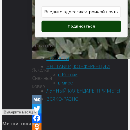
Подписаться
Статьи
НОВОСТИ
ВЫСТАВКИ, КОНФЕРЕНЦИИ
Ясколка
в России
Снежный
в мире
ковер
ЛУННЫЙ КАЛЕНДАРЬ. ПРИМЕТЫ
ВСЯКО-РАЗНО
VK
Twitter
Метки товаров
Facebook