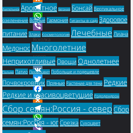
Ароматное
Бонсай
Odnoklassniki
Вертикальное
Ампельное
Бегония
Telegram
Здоровое
Гармония
озеленение
Водные
Гиганты в саду
WhatsApp
Лечебные
питание
Лиана
Злаки
Косметология
Viber
Ясколка
Многолетние
Медонос
Снежный
ковер
Однолетнее
Неприхотливые
Овощи
Патио
Побольше и подешевле
Первоцвет
Пальма
VK
Редкие
Почвокровник
Пряные
Растение для тени
Twitter
Редкие и красивоцветущие
Рододендрон
Facebook
Сбор семян:Россия - север
Odnoklassniki
Сбор
Telegram
семян:Россия - юг
Срезка
Сухоцвет
WhatsApp