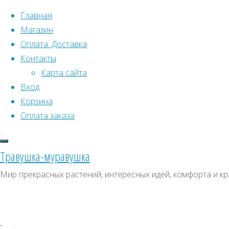
Перейти к содержимому
Главная
Магазин
Оплата. Доставка
Контакты
Карта сайта
Вход
Что искать:
Корзина
Оплата заказа
Поиск
Главная
Искать:
Архивы
Поиск
Ясколка
Травушка-муравушка
Снежный
Ясколка
Архивы
СКИДКИ, АКЦИИ
Мир прекрасных растений, интересных идей, комфорта и кр
ковер
Категории магазина
Ясколка
Снежный
Снежный
Клубни, луковицы
ковер
Семена комнатных растений