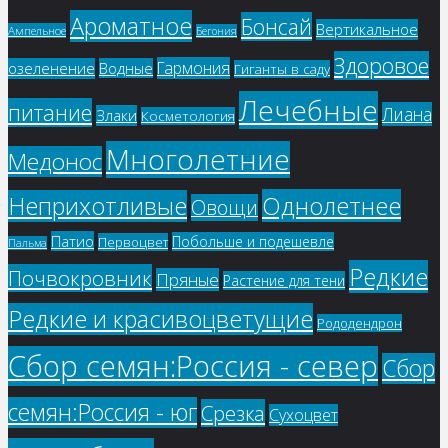
Ароматное
Бонсай
Вертикальное
Ампельное
Бегония
Здоровое
Гармония
озеленение
Водные
Гиганты в саду
Лечебные
питание
Лиана
Злаки
Косметология
Многолетние
Медонос
Однолетнее
Неприхотливые
Овощи
Патио
Побольше и подешевле
Первоцвет
Пальма
Редкие
Почвокровник
Пряные
Растение для тени
Редкие и красивоцветущие
Рододендрон
Сбор семян:Россия - север
Сбор
семян:Россия - юг
Срезка
Сухоцвет