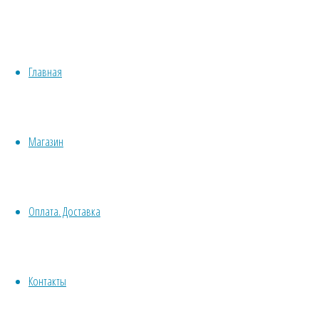
М
Медонос
Хвойные
Однолетн
Бонсай
Травы/овощи/лечебные
Пряные
Растени
Главная
Суккуленты, кактусы
Сбор сем
Другие
Все комнатные семена
Срезка
Семена растений открытого грунта
Сухоцв
Магазин
Однолетние
дл
Ядовитое
Многолетние
Почвокровные
Договор оферт
Оплата. Доставка
Кустарники
Деревья
Политика конф
Лианы
Водные
Контакты
VK
Хвойники
© 2013-2025
Вс
Twit
Пряные/лечебные
Травушка-Мура