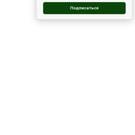
Подписаться
овник
ие
Статьи
Рододендрон
НОВОСТИ
 - юг
ВЫСТАВКИ, КОНФЕРЕНЦИИ
в России
ки
Цветник
Чай
в мире
ЛУННЫЙ КАЛЕНДАРЬ. ПРИМЕТЫ
ВСЯКО-РАЗНО