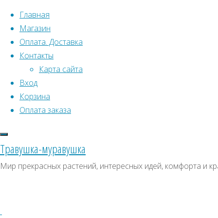
Перейти к содержимому
Главная
Магазин
Оплата. Доставка
Контакты
Карта сайта
Вход
Что искать:
Поиск
Корзина
Гла
Искать:
Оплата заказа
Архивы
Поиск
Д
Архивы
СКИДКИ, АКЦИИ
Травушка-муравушка
Метки товаро
Категории магазина
Мир прекрасных растений, интересных идей, комфорта и кр
Аром
Клубни, луковицы
Пол
Ампельное
Семена комнатных растений
З
Гиганты в саду
Красивоцветущие
Декоративнолистные