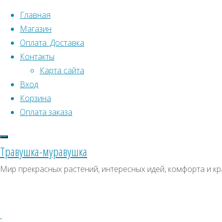
Перейти к содержимому
Главная
Магазин
Оплата. Доставка
Контакты
Карта сайта
Вход
Что искать:
Поиск
Корзина
Гла
Искать:
Оплата заказа
Архивы
Поиск
Д
Архивы
СКИДКИ, АКЦИИ
Травушка-муравушка
Метки товаро
Категории магазина
Мир прекрасных растений, интересных идей, комфорта и кр
Аром
Клубни, луковицы
Пол
Ампельное
Семена комнатных растений
З
Гиганты в саду
Красивоцветущие
Декоративнолистные