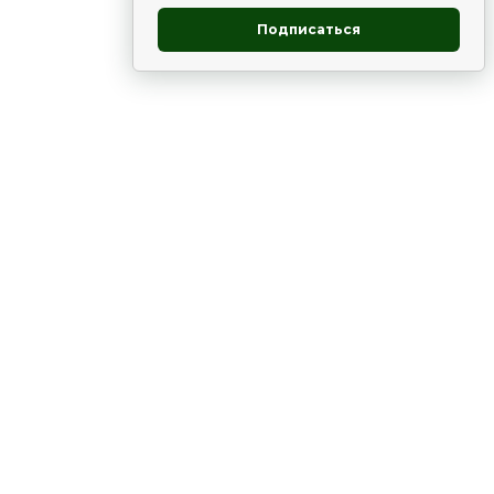
Подписаться
овник
ие
Статьи
Рододендрон
НОВОСТИ
 - юг
ВЫСТАВКИ, КОНФЕРЕНЦИИ
в России
ки
Цветник
Чай
в мире
ЛУННЫЙ КАЛЕНДАРЬ. ПРИМЕТЫ
ВСЯКО-РАЗНО