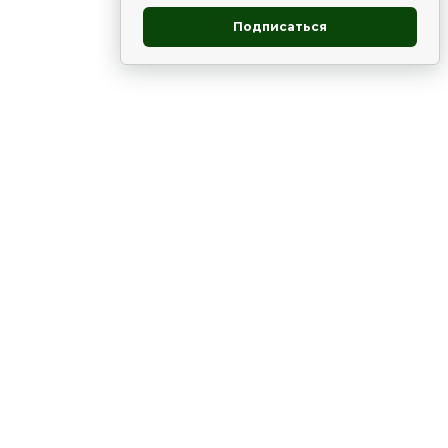
Подписаться
овник
ие
Статьи
Рододендрон
НОВОСТИ
 - юг
ВЫСТАВКИ, КОНФЕРЕНЦИИ
в России
ки
Цветник
Чай
в мире
ЛУННЫЙ КАЛЕНДАРЬ. ПРИМЕТЫ
ВСЯКО-РАЗНО