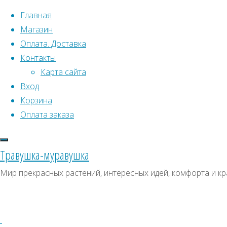
Перейти к содержимому
Главная
Магазин
Оплата. Доставка
Контакты
Карта сайта
Вход
Что искать:
Поиск
Корзина
Гла
Искать:
Оплата заказа
Архивы
Поиск
П
Архивы
СКИДКИ, АКЦИИ
Травушка-муравушка
Метки товаро
Категории магазина
Мир прекрасных растений, интересных идей, комфорта и кр
Аром
Клубни, луковицы
Пол
Ампельное
Семена комнатных растений
З
Гиганты в саду
Красивоцветущие
Декоративнолистные