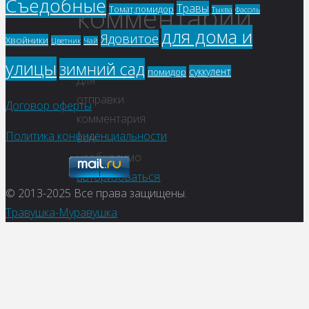
Съедобные
комментарий
Травы
Томат,помидор
Фасоль
Тыква
для дома и
Ядовитое
Хвойники
Цветник
Чай
улицы
зимний сад
суккулент
помидор
Для
отправки
Договор оферты
комментария
Политика конфиденциальности
вам
необходимо
авторизоваться
.
© 2013-2025
Все права защищены.
Травушка-Муравушка