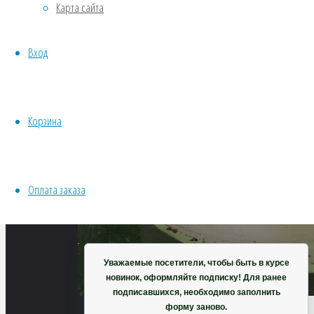
Карта сайта
Хвойники
Пряные/лечебные
Вход
Овощи
Все семена открытого грунта
Эксперимент
Весь перечень семян магазина
Корзина
ИНСТРУМЕНТЫ, ОБОРУДОВАНИЕ
Инструменты
Кашпо, горшки
Оплата заказа
Корзина
Уважаемые посетители, чтобы быть в курсе
новинок, оформляйте подписку! Для ранее
подписавшихся, необходимо заполнить
форму заново.