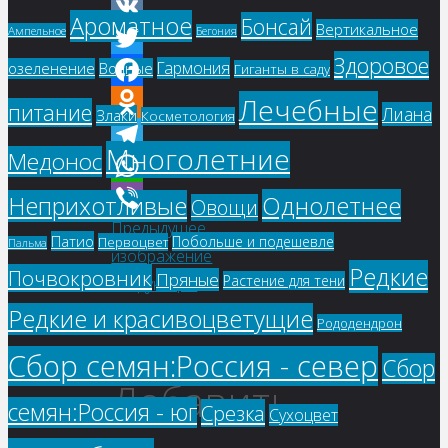
Ароматное
Бонсай
Вертикальное
Ампельное
Бегония
VK
Здоровое
Гармония
озеленение
Водные
Twitter
Гиганты в саду
Лечебные
Facebook
питание
Лиана
Злаки
Косметология
Odnoklassniki
Многолетние
Медонос
Telegram
WhatsApp
Однолетнее
Неприхотливые
Овощи
Предыдущее
Viber
Патио
Побольше и подешевле
Первоцвет
Пальма
изображение
Редкие
Почвокровник
Пряные
Растение для тени
Следующее
изображение
Редкие и красивоцветущие
Рододендрон
Сбор семян:Россия - север
Сбор
Добавить
семян:Россия - юг
Срезка
Сухоцвет