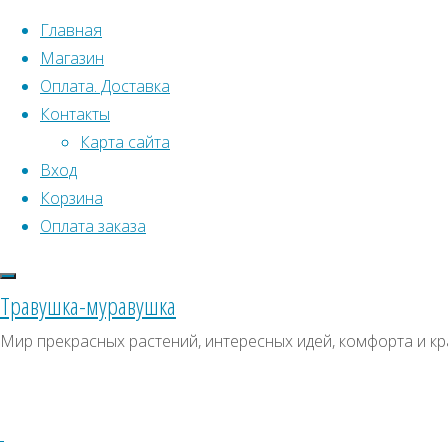
Перейти к содержимому
Главная
Магазин
Оплата. Доставка
Контакты
Карта сайта
Вход
Что искать:
Корзина
Оплата заказа
Поиск
Главная
Искать:
Архивы
Поиск
Клумба
Травушка-муравушка
на
Клумба
Архивы
СКИДКИ, АКЦИИ
Мир прекрасных растений, интересных идей, комфорта и кр
воде
Категории магазина
Клумба
на
на
Клубни, луковицы
воде
Семена комнатных растений