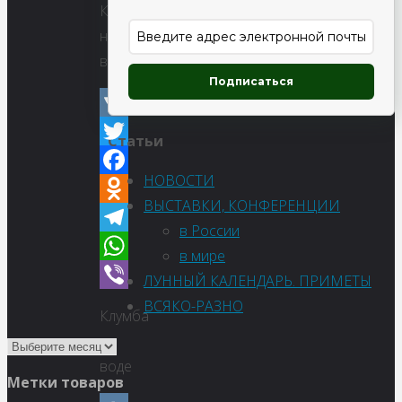
Клумба
на
воде
Подписаться
VK
Статьи
Twitter
НОВОСТИ
Facebook
ВЫСТАВКИ, КОНФЕРЕНЦИИ
Odnoklassniki
в России
Telegram
в мире
WhatsApp
ЛУННЫЙ КАЛЕНДАРЬ. ПРИМЕТЫ
Viber
ВСЯКО-РАЗНО
Клумба
на
воде
Метки товаров