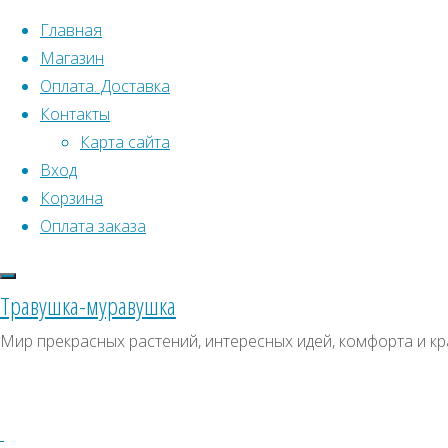
Перейти к содержимому
Главная
Магазин
Оплата. Доставка
Контакты
Карта сайта
Вход
Что искать:
Поиск
Корзина
Гла
Искать:
Оплата заказа
Архивы
Поиск
п
Архивы
СКИДКИ, АКЦИИ
Травушка-муравушка
Метки товаро
Категории магазина
Мир прекрасных растений, интересных идей, комфорта и кр
Аром
Клубни, луковицы
Пол
Ампельное
Семена комнатных растений
З
Гиганты в саду
Красивоцветущие
Декоративнолистные