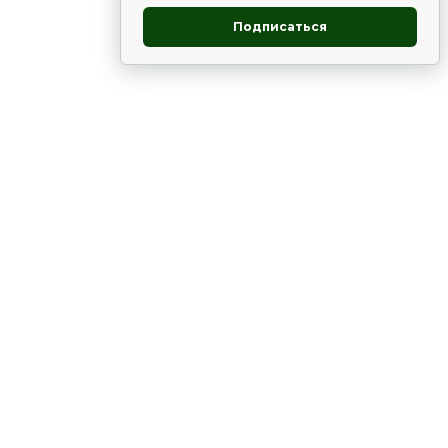
Подписаться
овник
ие
Статьи
Рододендрон
НОВОСТИ
 - юг
ВЫСТАВКИ, КОНФЕРЕНЦИИ
в России
ки
Цветник
Чай
в мире
ЛУННЫЙ КАЛЕНДАРЬ. ПРИМЕТЫ
ВСЯКО-РАЗНО