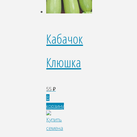
Кабачок
Клюшка
55
₽
В
корзину