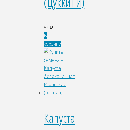
(цуккини)
54
₽
В
корзину
Капуста