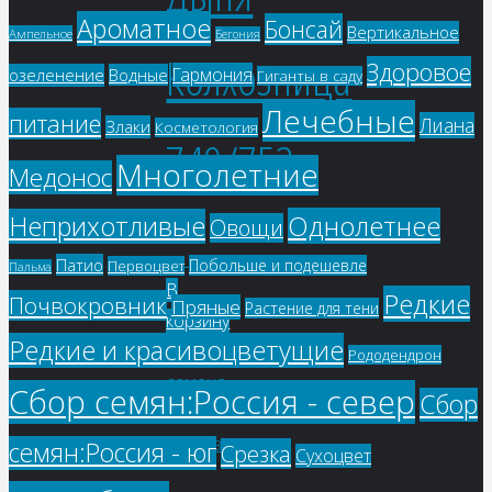
Ароматное
Бонсай
Вертикальное
Ампельное
Бегония
Колхозница
Здоровое
Гармония
озеленение
Водные
Гиганты в саду
Лечебные
питание
Лиана
Злаки
Косметология
749/753
Многолетние
Медонос
Однолетнее
Неприхотливые
Овощи
62
₽
Патио
Побольше и подешевле
Первоцвет
Пальма
В
Редкие
Почвокровник
Пряные
Растение для тени
корзину
Редкие и красивоцветущие
Рододендрон
Сбор семян:Россия - север
Сбор
семян:Россия - юг
Срезка
Сухоцвет