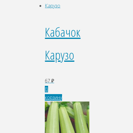
Кабачок
Карузо
67
₽
В
корзину