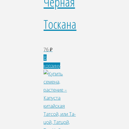
Черная
Тоскана
76
₽
В
корзину