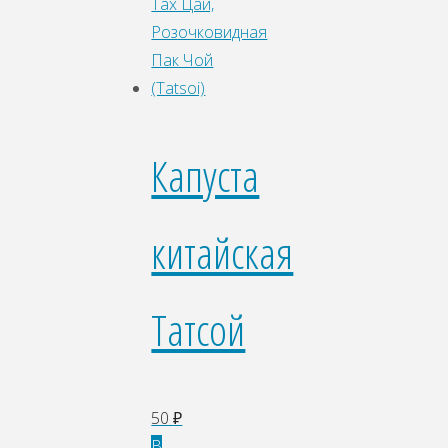
Капуста
китайская
Татсой
50
₽
В