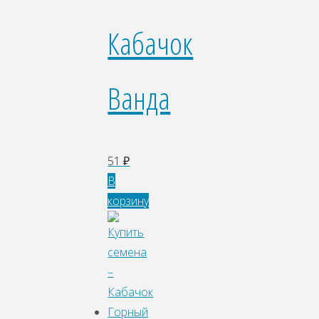
Кабачок
Ванда
51
₽
В
корзину