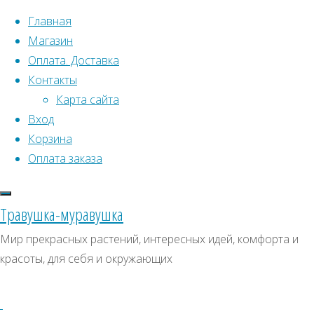
Перейти к содержимому
Главная
Магазин
Оплата. Доставка
Контакты
Карта сайта
Вход
Что искать:
Корзина
Оплата заказа
Поиск
Главная
Искать:
Архивы
Поиск
Семена
Травушка-муравушка
растений
Овощи
Архивы
СКИДКИ, АКЦИИ
Мир прекрасных растений, интересных идей, комфорта и
открытого
красоты, для себя и окружающих
Категории магазина
грунта
Овощи
Страница
2
Клубни, луковицы
Отображение
Семена комнатных растений