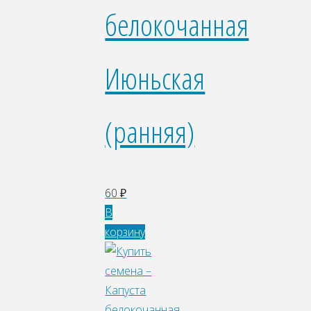
белокочанная
Июньская
(ранняя)
60
₽
В
корзину