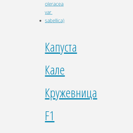
Капуста
Кале
Кружевница
F1