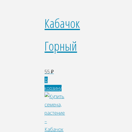
Кабачок
Горный
55
₽
В
корзину