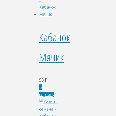
Кабачок
Мячик
58
₽
В
корзину