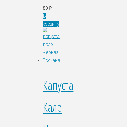
80
₽
В
корзину
Капуста
Кале