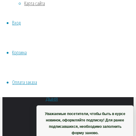
бульбоносная
Карта сайта
Хвойники
Пряные/лечебные
Вход
(клубень)
Овощи
Все семена открытого грунта
Эксперимент
Весь перечень семян магазина
Корзина
231
₽
ИНСТРУМЕНТЫ, ОБОРУДОВАНИЕ
В
Инструменты
корзину
Кашпо, горшки
Оплата заказа
Корзина
Уважаемые посетители, чтобы быть в курсе
новинок, оформляйте подписку! Для ранее
подписавшихся, необходимо заполнить
Дыня
форму заново.