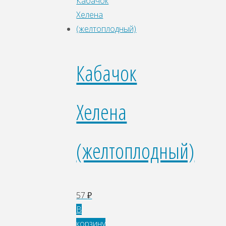
Кабачок
Хелена
(желтоплодный)
57
₽
В
корзину