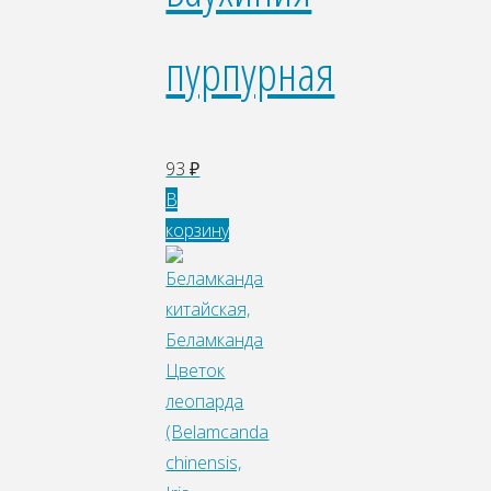
пурпурная
93
₽
В
корзину