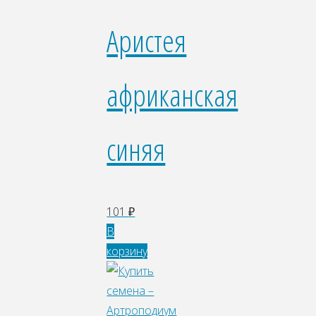
Аристея
африканская
синяя
101
₽
В
корзину