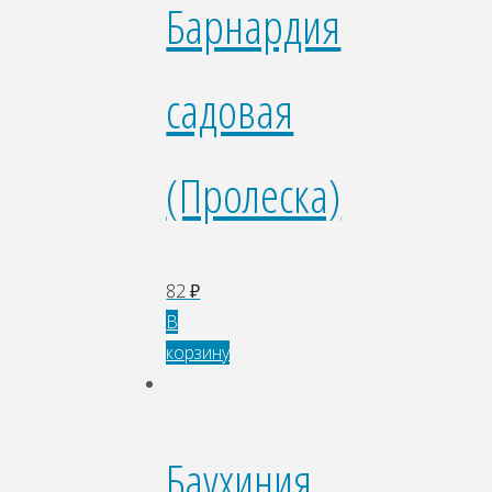
Барнардия
садовая
(Пролеска)
82
₽
В
корзину
Баухиния