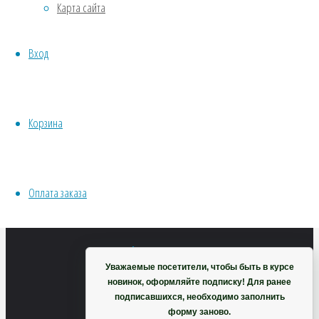
Карта сайта
Хвойники
Пряные/лечебные
Вход
Овощи
Все семена открытого грунта
Эксперимент
Весь перечень семян магазина
Корзина
Анакампсерос
ИНСТРУМЕНТЫ, ОБОРУДОВАНИЕ
Инструменты
Кашпо, горшки
нитчатый
Оплата заказа
Корзина
subs.
Уважаемые посетители, чтобы быть в курсе
новинок, оформляйте подписку! Для ранее
tomentosa
подписавшихся, необходимо заполнить
форму заново.