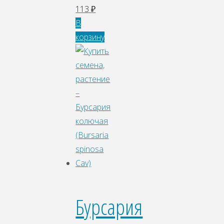
113
₽
В
корзину
Бурсария