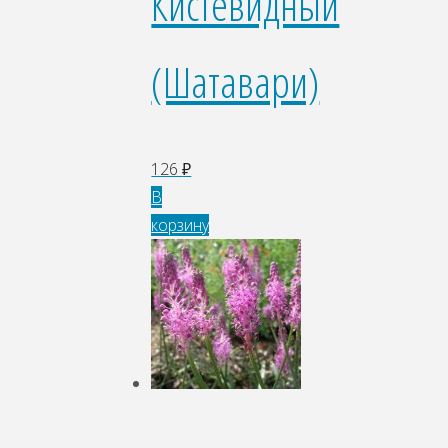
Кистевидный
(Шатавари)
126
₽
В
корзину