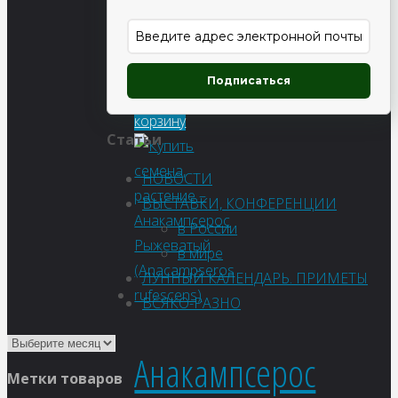
77
₽
Подписаться
В
корзину
Статьи
НОВОСТИ
ВЫСТАВКИ, КОНФЕРЕНЦИИ
в России
в мире
ЛУННЫЙ КАЛЕНДАРЬ. ПРИМЕТЫ
ВСЯКО-РАЗНО
Анакампсерос
Метки товаров