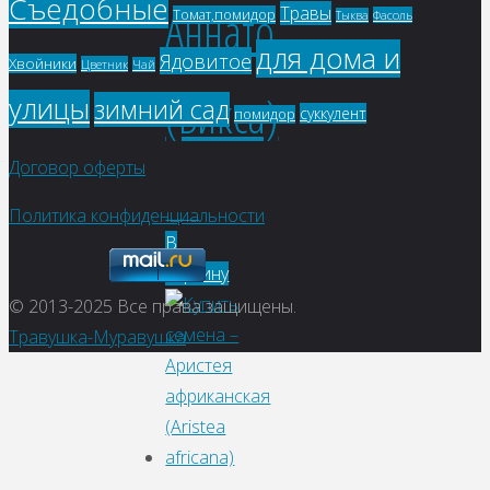
Съедобные
Аннато
Травы
Томат,помидор
Фасоль
Тыква
для дома и
Ядовитое
Хвойники
Цветник
Чай
(Бикса)
улицы
зимний сад
суккулент
помидор
Договор оферты
75
₽
Политика конфиденциальности
В
корзину
© 2013-2025
Все права защищены.
Травушка-Муравушка