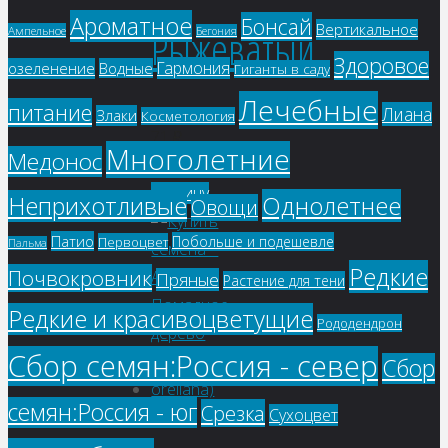
Ароматное
Бонсай
Рыжеватый
Вертикальное
Ампельное
Бегония
Здоровое
Гармония
озеленение
Водные
Гиганты в саду
Лечебные
питание
Лиана
Злаки
Косметология
71
₽
Многолетние
Медонос
В
корзину
Однолетнее
Неприхотливые
Овощи
Патио
Побольше и подешевле
Первоцвет
Пальма
Редкие
Почвокровник
Пряные
Растение для тени
Редкие и красивоцветущие
Рододендрон
Сбор семян:Россия - север
Сбор
семян:Россия - юг
Срезка
Сухоцвет