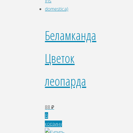
Беламканда
Цветок
леопарда
88
₽
В
корзину