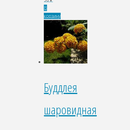
В
корзину
Буддлея
шаровидная