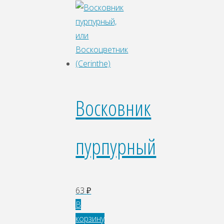
Восковник
пурпурный
63
₽
В
корзину