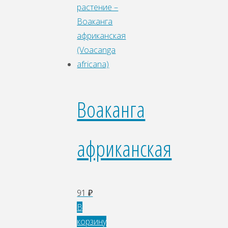
Воаканга
африканская
91
₽
В
корзину