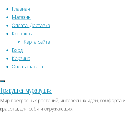
Перейти к содержимому
Главная
Магазин
Оплата. Доставка
Контакты
Карта сайта
Вход
Что искать:
Корзина
Оплата заказа
Поиск
Главная
Искать:
Архивы
Поиск
Товары
Травушка-муравушка
с
Редкие
Архивы
СКИДКИ, АКЦИИ
Мир прекрасных растений, интересных идей, комфорта и
меткой
красоты, для себя и окружающих
Категории магазина
“Редкие
и
и
Клубни, луковицы
красивоцветущие”
Страница
Семена комнатных растений