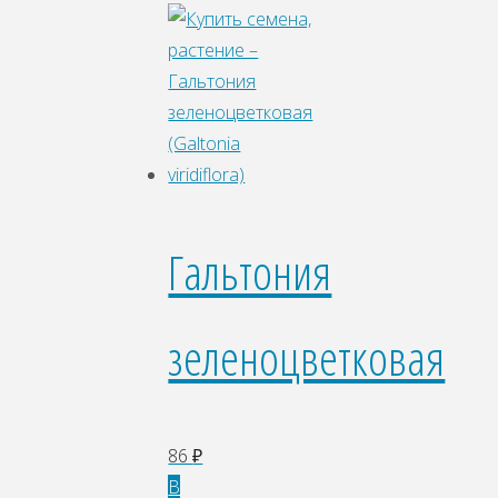
Гальтония
зеленоцветковая
86
₽
В