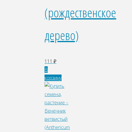
(рождественское
дерево)
111
₽
В
корзину