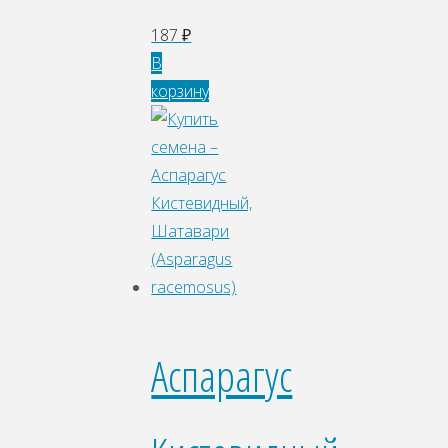
187
₽
В
корзину
Аспарагус