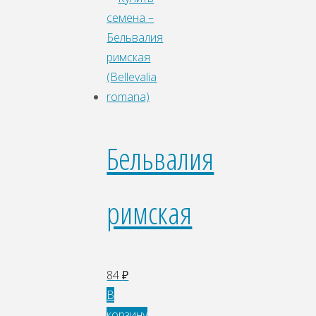
Бельвалия
римская
84
₽
В
корзину