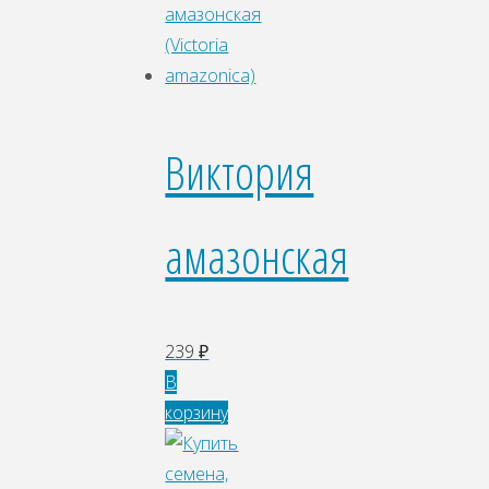
Виктория
амазонская
239
₽
В
корзину