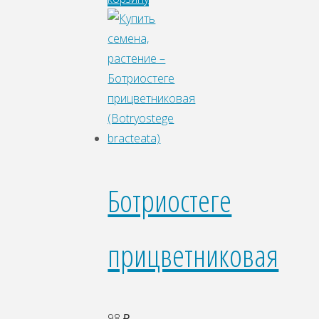
Ботриостеге
прицветниковая
98
₽