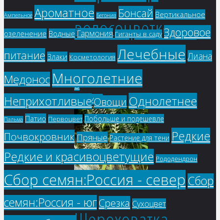
Ароматное
Бонсай
Вертикальное
Ампельное
Бегония
волосоцветковая
Здоровое
Гармония
озеленение
Водные
Гиганты в саду
Лечебные
питание
Лиана
Злаки
Косметология
73
₽
Многолетние
Медонос
В
Однолетнее
Неприхотливые
корзину
Овощи
Патио
Побольше и подешевле
Первоцвет
Пальма
Редкие
Почвокровник
Пряные
Растение для тени
Редкие и красивоцветущие
Рододендрон
Сбор семян:Россия - север
Сбор
семян:Россия - юг
Срезка
Сухоцвет
Шероховатка