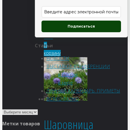
аречавалетская
Подписаться
80
₽
В
Статьи
корзину
НОВОСТИ
ВЫСТАВКИ, КОНФЕРЕНЦИИ
в России
в мире
ЛУННЫЙ КАЛЕНДАРЬ. ПРИМЕТЫ
ВСЯКО-РАЗНО
Шаровница
Метки товаров