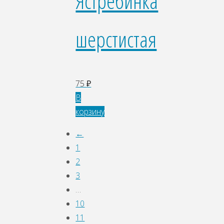
Ястребинка
шерстистая
75
₽
В
корзину
←
1
2
3
…
10
11