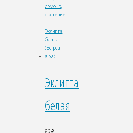
Эклипта
белая
86
₽