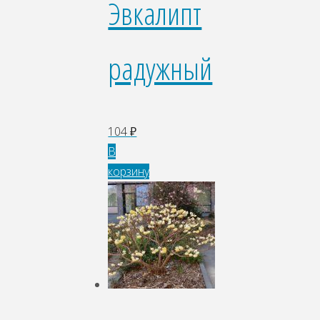
Эвкалипт
радужный
104
₽
В
корзину