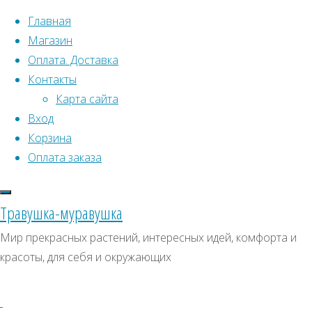
Перейти к содержимому
Главная
Магазин
Оплата. Доставка
Контакты
Карта сайта
Вход
Что искать:
Корзина
Оплата заказа
Поиск
Главная
Искать:
Архивы
Поиск
Товары
Травушка-муравушка
с
Редкие
Архивы
СКИДКИ, АКЦИИ
Мир прекрасных растений, интересных идей, комфорта и
меткой
красоты, для себя и окружающих
Категории магазина
“Редкие”
Страница
13
Клубни, луковицы
Отображение
Семена комнатных растений