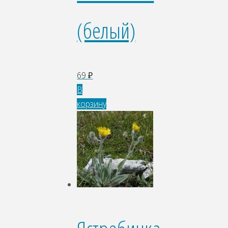
(белый)
69
₽
В
корзину