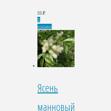
88
₽
В
корзину
Ясень
манновый