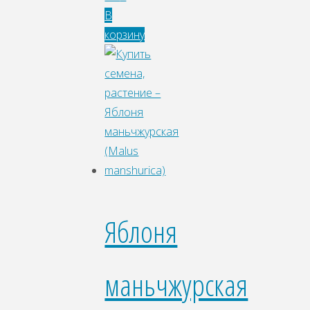
В
корзину
Яблоня
маньчжурская