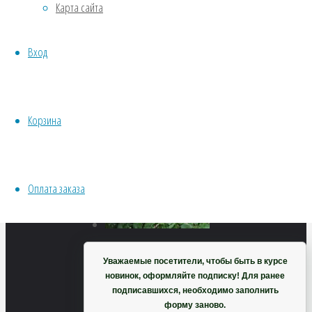
краснокорневищны
Карта сайта
Хвойники
Пряные/лечебные
Вход
Овощи
Все семена открытого грунта
78
₽
Эксперимент
В
Весь перечень семян магазина
корзину
Корзина
ИНСТРУМЕНТЫ, ОБОРУДОВАНИЕ
Инструменты
Кашпо, горшки
Оплата заказа
Корзина
Уважаемые посетители, чтобы быть в курсе
Шапталия
новинок, оформляйте подписку! Для ранее
подписавшихся, необходимо заполнить
форму заново.