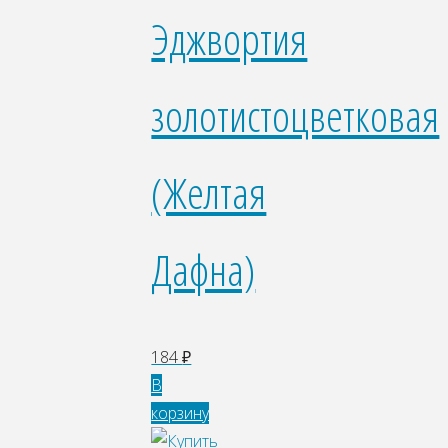
Эджвортия
золотистоцветковая
(Желтая
Дафна)
184
₽
В
корзину