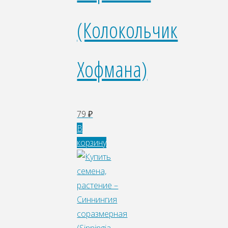
(Колокольчик
Хофмана)
79
₽
В
корзину