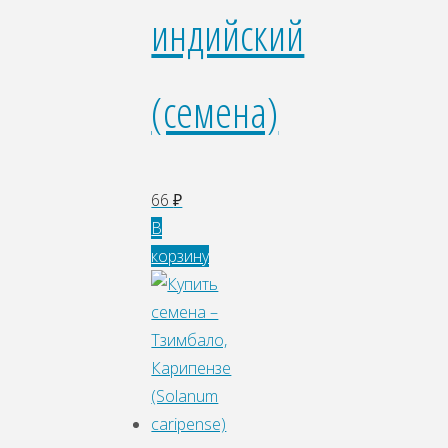
индийский
(семена)
66
₽
В
корзину