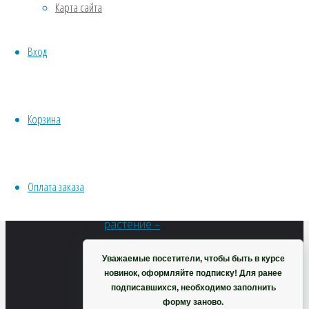
(Махагоновое
Карта сайта
Хвойники
Пряные/лечебные
Вход
дерево)
Овощи
Все семена открытого грунта
Эксперимент
Весь перечень семян магазина
Корзина
108
₽
ИНСТРУМЕНТЫ, ОБОРУДОВАНИЕ
В
Инструменты
корзину
Кашпо, горшки
Оплата заказа
Корзина
Уважаемые посетители, чтобы быть в курсе
новинок, оформляйте подписку! Для ранее
подписавшихся, необходимо заполнить
форму заново.