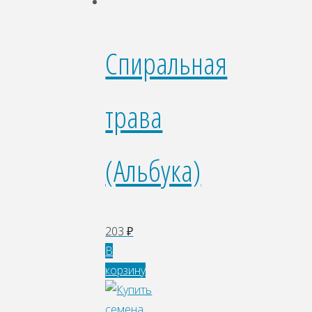
Спиральная
трава
(Альбука)
203
₽
В
корзину