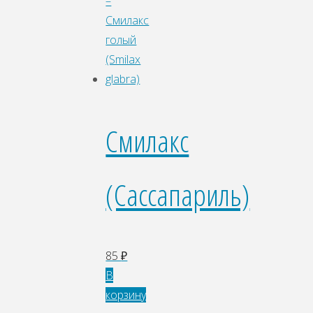
Смилакс
(Сассапариль)
85
₽
В
корзину