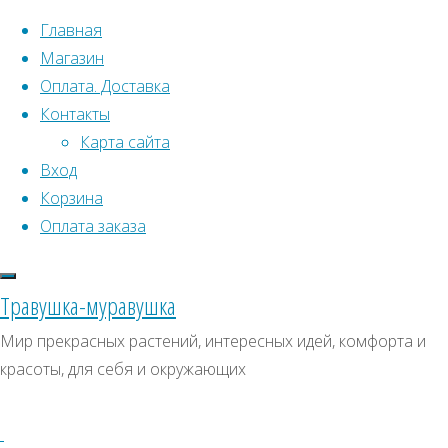
Перейти к содержимому
Главная
Магазин
Оплата. Доставка
Контакты
Карта сайта
Вход
Что искать:
Корзина
Оплата заказа
Поиск
Главная
Искать:
Архивы
Поиск
Товары
Травушка-муравушка
с
Редкие
Архивы
СКИДКИ, АКЦИИ
Мир прекрасных растений, интересных идей, комфорта и
меткой
красоты, для себя и окружающих
Категории магазина
“Редкие”
Страница
11
Клубни, луковицы
Отображение
Семена комнатных растений