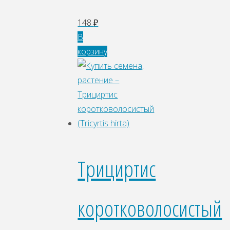
148
₽
В
корзину
Трициртис
коротковолосистый