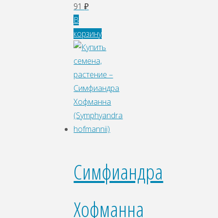
91
₽
В
корзину
Симфиандра
Хофманна