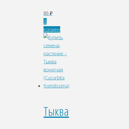
86
₽
В
корзину
Тыква