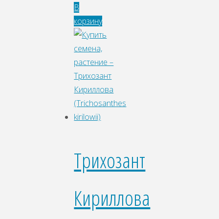
В
корзину
Трихозант
Кириллова