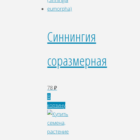
Синнингия
соразмерная
78
₽
В
корзину