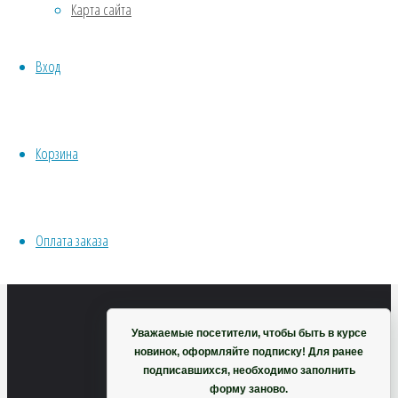
Карта сайта
Хвойники
(Северная
Пряные/лечебные
Вход
Овощи
Все семена открытого грунта
сакура)
Эксперимент
Весь перечень семян магазина
Корзина
ИНСТРУМЕНТЫ, ОБОРУДОВАНИЕ
119
₽
Инструменты
В
Кашпо, горшки
Оплата заказа
корзину
Корзина
Сакура
Уважаемые посетители, чтобы быть в курсе
новинок, оформляйте подписку! Для ранее
подписавшихся, необходимо заполнить
форму заново.