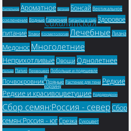
Ароматное
Бонсай
Вертикальное
Ампельное
Бегония
Сахалинская
Здоровое
Гармония
озеленение
Водные
Гиганты в саду
Лечебные
питание
Лиана
Злаки
Косметология
сакура
Многолетние
Медонос
Однолетнее
Неприхотливые
Овощи
103
₽
Патио
Побольше и подешевле
Первоцвет
Пальма
В
Редкие
Почвокровник
Пряные
Растение для тени
корзину
Редкие и красивоцветущие
Рододендрон
Сбор семян:Россия - север
Сбор
семян:Россия - юг
Срезка
Сухоцвет