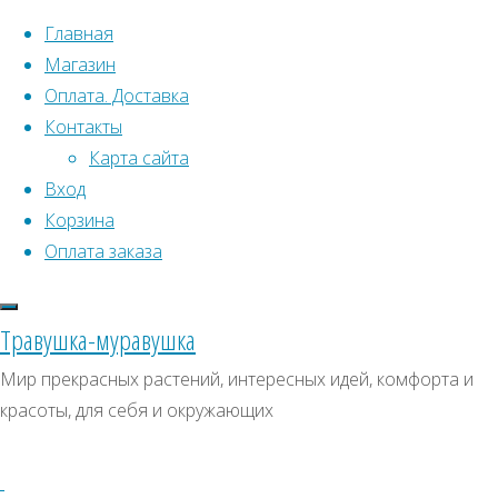
Перейти к содержимому
Главная
Магазин
Оплата. Доставка
Контакты
Карта сайта
Вход
Что искать:
Корзина
Оплата заказа
Поиск
Главная
Искать:
Архивы
Поиск
Товары
Травушка-муравушка
с
Сакура
Архивы
СКИДКИ, АКЦИИ
Мир прекрасных растений, интересных идей, комфорта и
меткой
красоты, для себя и окружающих
Категории магазина
“Сакура”
Клубни, луковицы
Представлено
Семена комнатных растений