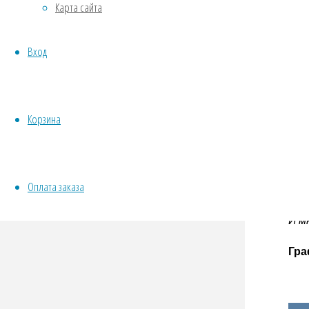
Пус
Карта сайта
Овощи
Все семена открытого грунта
Люб
Вход
Эксперимент
Хор
Весь перечень семян магазина
ИНСТРУМЕНТЫ, ОБОРУДОВАНИЕ
При
Инструменты
Корзина
Уда
Кашпо, горшки
Улы
Оплата заказа
Ком
И м
Гра