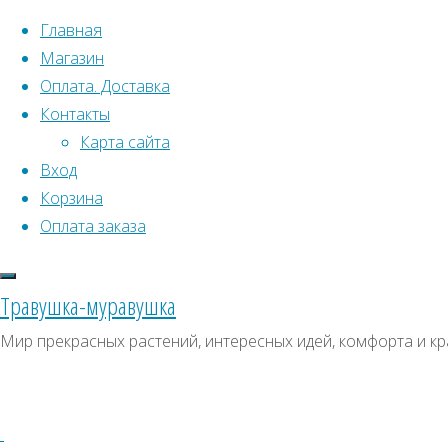
Перейти к содержимому
Главная
Магазин
Оплата. Доставка
Контакты
Карта сайта
Вход
Что искать:
Поиск
Корзина
Гла
Искать:
Оплата заказа
Архивы
Поиск
Архивы
СКИДКИ, АКЦИИ
Травушка-муравушка
Метки товаро
Категории магазина
Мир прекрасных растений, интересных идей, комфорта и кр
Аром
Клубни, луковицы
Ампельное
Семена комнатных растений
З
Гиганты в саду
Красивоцветущие
НО
Декоративнолистные