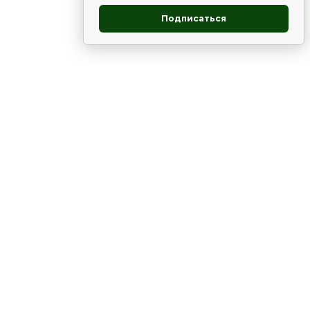
Подписаться
овник
ие
Статьи
Рододендрон
НОВОСТИ
 - юг
ВЫСТАВКИ, КОНФЕРЕНЦИИ
в России
ки
Цветник
Чай
в мире
ЛУННЫЙ КАЛЕНДАРЬ. ПРИМЕТЫ
ВСЯКО-РАЗНО
ние
ов в