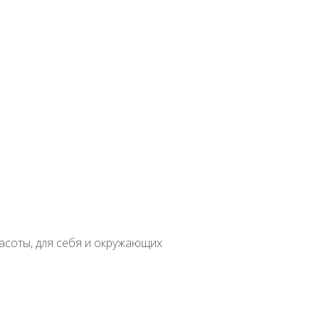
вная
НОВОСТИ
С Новым годом!
в
асоты, для себя и окружающих
атное
Бонсай
Вертикальное озеленение
Водные
Бегония
Лечебны
доровое питание
Злаки
Косметология
ВОСТИ