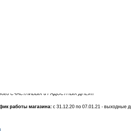
ть тысяча поводов будет для СЧАСТЬЯ:
имые люди, подарки, цветы.
ошие новости, теплые встречи,
ятные хлопоты, планы, мечты,
ча в делах, настроение бодрое,
бки, поддержка родных и друзей,
форт и уют, отношения добрые!
ного СЧАСТЛИВЫХ и РАДОСТНЫХ ДНЕЙ!!
фик работы магазина:
с 31.12.20 по 07.01.21 - выходные д