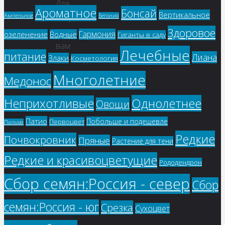
Для
Ароматное
Бонсай
Вертикальное
Ампельное
Бегония
отправки
Здоровое
комментария
Гармония
озеленение
Водные
Гиганты в саду
вам
Лечебные
питание
Лиана
Злаки
Косметология
необходимо
авторизоваться
.
Многолетние
Медонос
Однолетнее
Неприхотливые
Овощи
Патио
Побольше и подешевле
Первоцвет
Пальма
Редкие
Почвокровник
Пряные
Растение для тени
Редкие и красивоцветущие
Рододендрон
Сбор семян:Россия - север
Сбор
семян:Россия - юг
Срезка
Сухоцвет