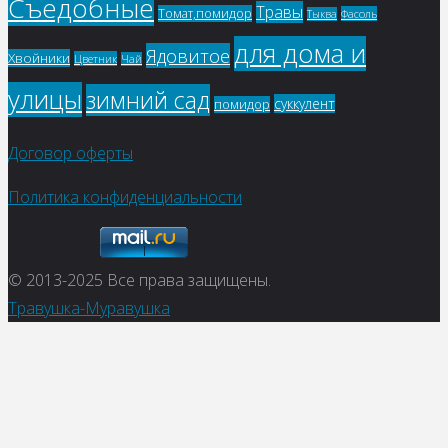
Съедобные
Травы
Томат,помидор
Фасоль
Тыква
для дома и
Ядовитое
Хвойники
Цветник
Чай
улицы
зимний сад
суккулент
помидор
Договор оферты
Политика конфиденциальности
© 2013-2025
Все права защищены.
Травушка-Муравушка