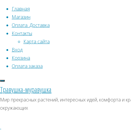
Перейти к содержимому
Главная
Магазин
Оплата. Доставка
Контакты
Карта сайта
Вход
Что искать:
Корзина
Оплата заказа
Поиск
Главная
Искать:
Архивы
Поиск
ВШ013
Травушка-муравушка
ВШ013
ВШ013
Архивы
СКИДКИ, АКЦИИ
Мир прекрасных растений, интересных идей, комфорта и кра
окружающих
Категории магазина
Клубни, луковицы
Полный
Семена комнатных растений