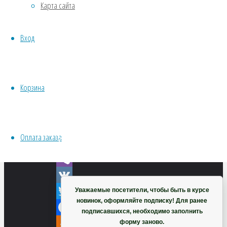
Карта сайта
Хвойники
Пряные/лечебные
Вход
Овощи
Все семена открытого грунта
Эксперимент
VK
Весь перечень семян магазина
Корзина
Twitter
ИНСТРУМЕНТЫ, ОБОРУДОВАНИЕ
Facebook
Инструменты
Кашпо, горшки
Odnoklassniki
Оплата заказа
Telegram
Корзина
WhatsApp
Viber
VK
Уважаемые посетители, чтобы быть в курсе
новинок, оформляйте подписку! Для ранее
Twitter
подписавшихся, необходимо заполнить
Facebook
форму заново.