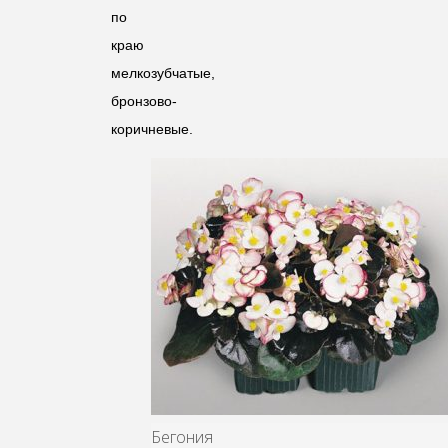
по
краю
мелкозубчатые,
бронзово-
коричневые.
Бегония