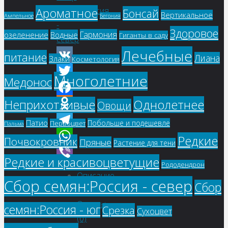
Ароматное
семян:Россия
Бонсай
Вертикальное
Ампельное
Бегония
-
Здоровое
Гармония
озеленение
Водные
Гиганты в саду
север
Лечебные
питание
Лиана
Злаки
Косметология
VK
Многолетние
Медонос
Twitter
Однолетнее
Неприхотливые
Facebook
Овощи
Odnoklassniki
Патио
Побольше и подешевле
Первоцвет
Пальма
Telegram
Редкие
Почвокровник
Пряные
Растение для тени
WhatsApp
Редкие и красивоцветущие
Рододендрон
Viber
Описание
Сбор семян:Россия - север
Сбор
Детали
Отзывы
семян:Россия - юг
Срезка
Сухоцвет
(0)