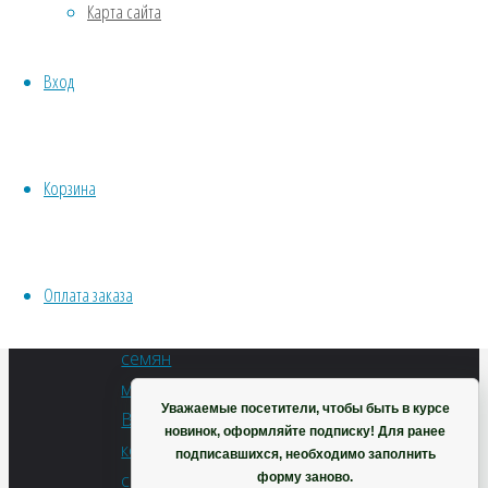
Карта сайта
Хвойники
Бегония
Пряные/лечебные
Nachod
Вход
Овощи
F1
Все семена открытого грунта
Эксперимент
В
Весь перечень семян магазина
корзину
Корзина
Артикул:
ИНСТРУМЕНТЫ, ОБОРУДОВАНИЕ
1д0149
Инструменты
Категории:
Кашпо, горшки
Оплата заказа
Весь
перечень
Корзина
семян
магазина
,
Уважаемые посетители, чтобы быть в курсе
Все
новинок, оформляйте подписку! Для ранее
комнатные
подписавшихся, необходимо заполнить
семена
,
форму заново.