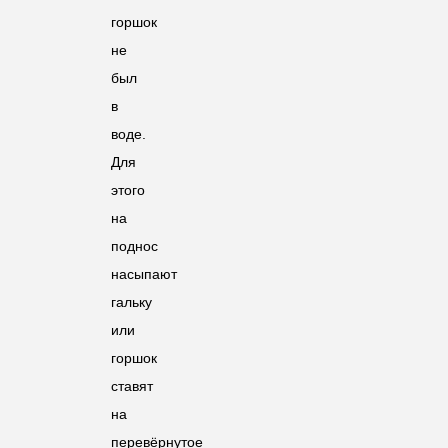
горшок
не
был
в
воде.
Для
этого
на
поднос
насыпают
гальку
или
горшок
ставят
на
перевёрнутое