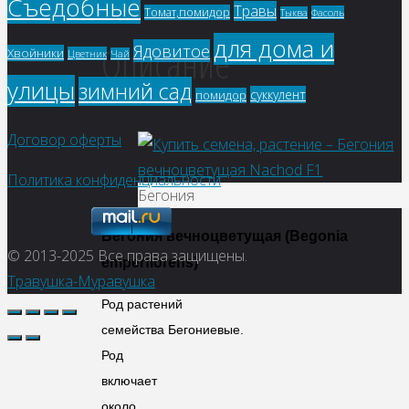
Съедобные
Травы
Томат,помидор
Фасоль
Тыква
для дома и
Описание
Ядовитое
Хвойники
Цветник
Чай
улицы
зимний сад
суккулент
помидор
Договор оферты
Политика конфиденциальности
Бегония
Бегония вечноцветущая
(Begonia
© 2013-2025
Все права защищены.
emperflorens)
Травушка-Муравушка
Род растений
семейства Бегониевые.
Род
включает
около