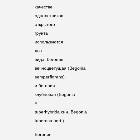
качестве
однолетников
открытого
грунта
используются
два
вида: бегония
вечноцветущая (
Begonia
semperflorens
)
и бегония
клубневая (
Begonia
×
tuberhybrida
син.
Begonia
tuberosa
hort.).
Бегония