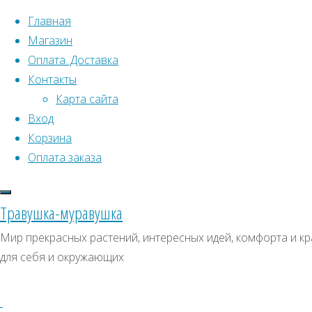
Перейти к содержимому
Главная
Магазин
Оплата. Доставка
Контакты
Карта сайта
Вход
Что искать:
Корзина
Оплата заказа
Поиск
Главная
Искать:
Архивы
Поиск
Семена
Травушка-муравушка
растений
Архивы
СКИДКИ, АКЦИИ
Мир прекрасных растений, интересных идей, комфорта и кр
открытого
для себя и окружающих
Категории магазина
грунта
Однолетние
Бегония
Nachod
Клубни, луковицы
F1
Семена комнатных растений