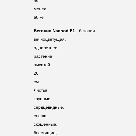
не
менее
60 %.
Бегония
Nachod
F1
- бегония
вечноцветущая,
однолетнее
растение
высотой
20
см.
Листья
крупные,
сердцевидные,
слегка
скошенные,
блестящие,