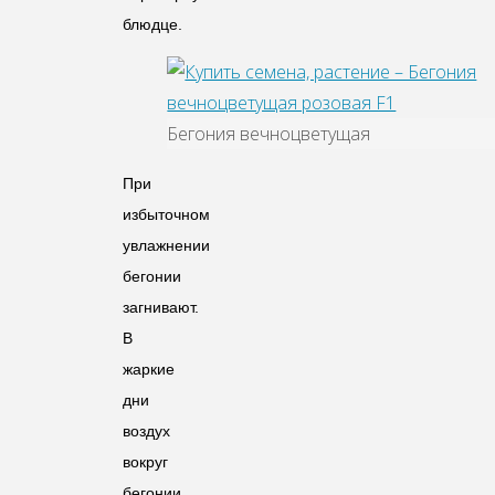
блюдце.
Бегония вечноцветущая
При
избыточном
увлажнении
бегонии
загнивают.
В
жаркие
дни
воздух
вокруг
бегонии