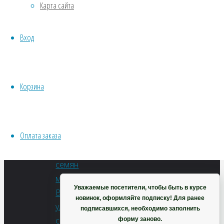
Карта сайта
Хвойники
Морковь
Пряные/лечебные
Витаминная
Вход
Овощи
6
Все семена открытого грунта
Эксперимент
В
Весь перечень семян магазина
корзину
Корзина
Артикул:
ИНСТРУМЕНТЫ, ОБОРУДОВАНИЕ
Т0146
Инструменты
Категории:
Кашпо, горшки
Оплата заказа
Весь
перечень
Корзина
семян
магазина
,
Уважаемые посетители, чтобы быть в курсе
Все
новинок, оформляйте подписку! Для ранее
уличные
подписавшихся, необходимо заполнить
семена
,
форму заново.