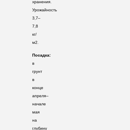
хранения.
Урожайность
3,7–
7,8
кг/
м2.
Посадка:
в
грунт
в
конце
апреля–
начале
мая
на
глубину