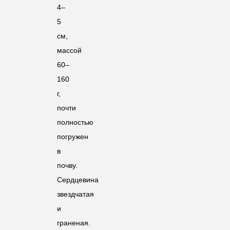
4–
5
см,
массой
60–
160
г,
почти
полностью
погружен
в
почву.
Сердцевина
звездчатая
и
граненая.