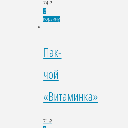
74
₽
В
корзину
Пак-
чой
«Витаминка»
71
₽