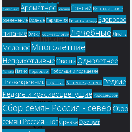
Отзывы
Ароматное
Бонсай
Вертикальное
Ампельное
Бегония
(0)
Здоровое
Гармония
озеленение
Водные
Гиганты в саду
Лечебные
Описание
питание
Лиана
Злаки
Косметология
Многолетние
Медонос
Однолетнее
Неприхотливые
Овощи
Морковь
Патио
Побольше и подешевле
Первоцвет
Витаминная
Пальма
Редкие
6
Почвокровник
Пряные
Растение для тени
Редкие и красивоцветущие
Гибрид
Рододендрон
сортотипа
Сбор семян:Россия - север
Сбор
Берликум-
Нанская,
семян:Россия - юг
Срезка
Сухоцвет
один