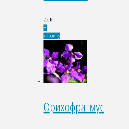
77
₽
В
корзину
Орихофрагмус