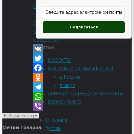
Овощи
Метки:
Лечебные
,
Подписаться
Морковь
,
Съедобные
Статьи
VK
НОВОСТИ
Twitter
ВЫСТАВКИ, КОНФЕРЕНЦИИ
в России
Facebook
в мире
Odnoklassniki
ЛУННЫЙ КАЛЕНДАРЬ. ПРИМЕТЫ
Telegram
ВСЯКО-РАЗНО
WhatsApp
Viber
Описание
Метки товаров
Детали