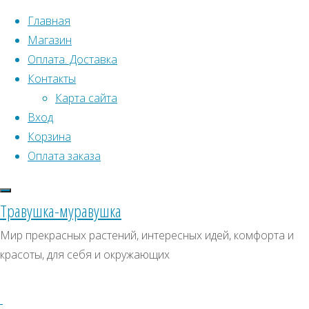
Перейти к содержимому
Главная
Магазин
Оплата. Доставка
Контакты
Карта сайта
Вход
Что искать:
Корзина
Оплата заказа
Поиск
Главная
Искать:
Архивы
Поиск
Семена
Травушка-муравушка
растений
Архивы
СКИДКИ, АКЦИИ
Мир прекрасных растений, интересных идей, комфорта и
открытого
красоты, для себя и окружающих
Категории магазина
грунта
Все
уличные
Клубни, луковицы
семена
Морковь
Семена комнатных растений