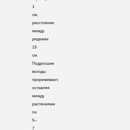
1
см,
расстояние
между
рядками
15
см.
Подросшие
всходы
прореживают,
оставляя
между
растениями
по
5–
7