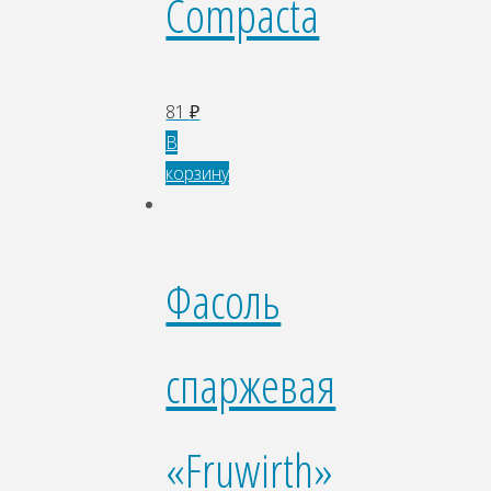
Compacta
81
₽
В
корзину
Фасоль
спаржевая
«Fruwirth»