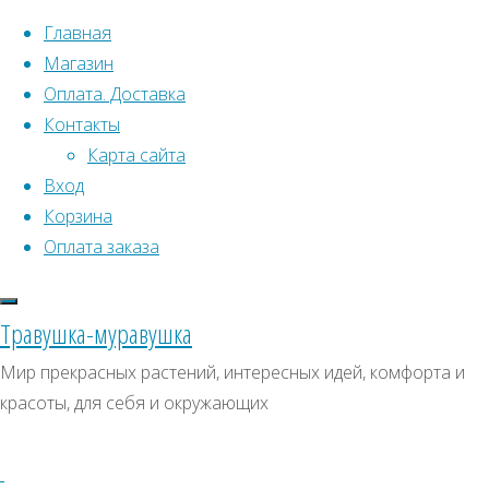
Перейти к содержимому
Главная
Магазин
Оплата. Доставка
Контакты
Карта сайта
Вход
Что искать:
Корзина
Оплата заказа
Поиск
Главная
Искать:
Архивы
Поиск
Семена
Травушка-муравушка
растений
Архивы
СКИДКИ, АКЦИИ
Мир прекрасных растений, интересных идей, комфорта и
открытого
красоты, для себя и окружающих
Категории магазина
грунта
Все
уличные
Клубни, луковицы
семена
Петрушка
Семена комнатных растений