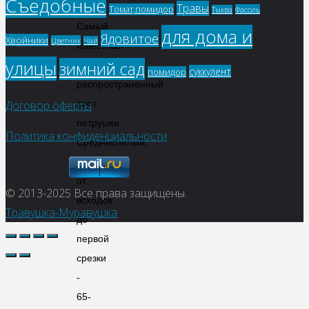
Съедобные
Травы
Томат,помидор
Фасоль
Тыква
Самый
для дома и
Ядовитое
Хвойники
Цветник
Чай
известный
улицы
зимний сад
и
суккулент
помидор
распространенный
сорт
Договор оферты
петрушки.
Политика конфиденциальности
Среднеспелый,
период
от
© 2013-2025
Все права защищены.
всходов
Травушка-Муравушка
до
первой
срезки
-
65-