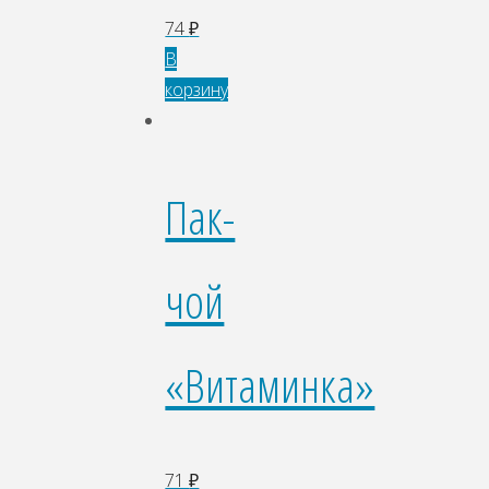
74
₽
В
корзину
Пак-
чой
«Витаминка»
71
₽