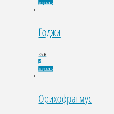
корзину
Годжи
85
₽
В
корзину
Орихофрагмус