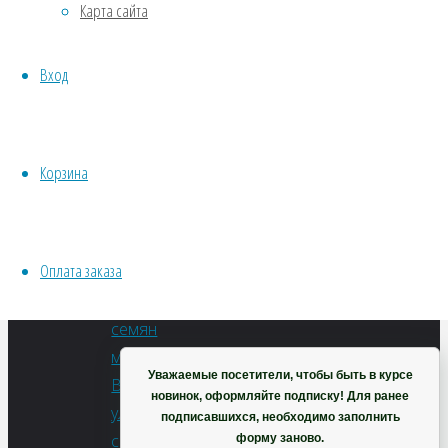
Карта сайта
Хвойники
Петрушка
Пряные/лечебные
Обыкновенная
Вход
Овощи
(листовая)
Все семена открытого грунта
Эксперимент
В
Весь перечень семян магазина
корзину
Корзина
Артикул:
ИНСТРУМЕНТЫ, ОБОРУДОВАНИЕ
Т0186
Инструменты
Категории:
Кашпо, горшки
Оплата заказа
Весь
перечень
Корзина
семян
магазина
,
Уважаемые посетители, чтобы быть в курсе
Все
новинок, оформляйте подписку! Для ранее
уличные
подписавшихся, необходимо заполнить
семена
,
форму заново.