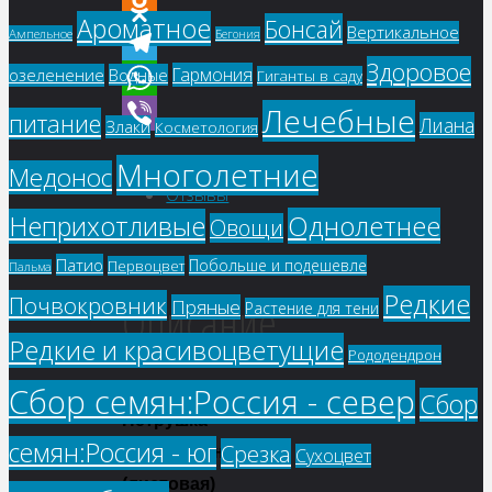
Facebook
Ароматное
Бонсай
Вертикальное
Ампельное
Бегония
Odnoklassniki
Здоровое
Гармония
озеленение
Водные
Гиганты в саду
Telegram
Лечебные
WhatsApp
питание
Лиана
Злаки
Косметология
Viber
Описание
Многолетние
Медонос
Отзывы
Однолетнее
Неприхотливые
Овощи
(0)
Патио
Побольше и подешевле
Первоцвет
Пальма
Редкие
Описание
Почвокровник
Пряные
Растение для тени
Редкие и красивоцветущие
Рододендрон
Сбор семян:Россия - север
Сбор
Петрушка
семян:Россия - юг
Срезка
Обыкновенная
Сухоцвет
(листовая)