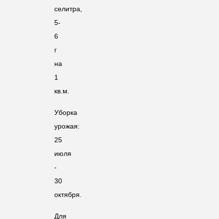
селитра,
5-
6
г
на
1
кв.м.
Уборка
урожая:
25
июля
-
30
октября.
Для