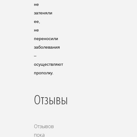
не
затеняли
ее,
не
переносили
заболевания
–
осуществляют
прополку.
Отзывы
Отзывов
пока