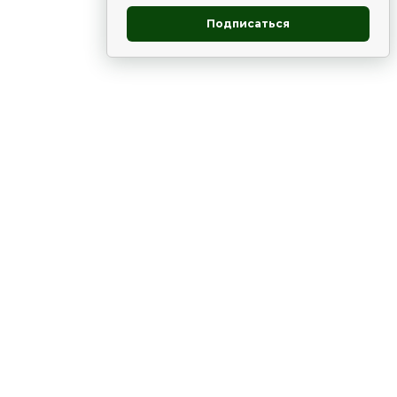
Подписаться
овник
ие
Статьи
Рододендрон
НОВОСТИ
 - юг
ВЫСТАВКИ, КОНФЕРЕНЦИИ
в России
ки
Цветник
Чай
в мире
ЛУННЫЙ КАЛЕНДАРЬ. ПРИМЕТЫ
ВСЯКО-РАЗНО
цвет
,