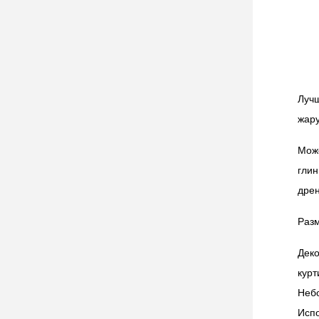
Луч
жару
Мож
гли
дре
Разм
Дек
кур
Небо
Испо