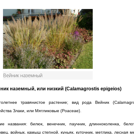
Вейник наземный
ник наземный, или низкий
(
Calamagrostis
epigeios
)
голетнее травянистое растение; вид рода Вейник (
Calamagro
йства Злаки, или Мятликовые (
Poaceae
).
гие названия: билюк, венечник, паучник, длинноколенка, белот
вец, войнык, камыш степной, куньяк, куточник, метлика, лесная м