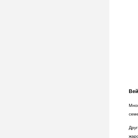
Вей
Мно
семе
Дру
жаро