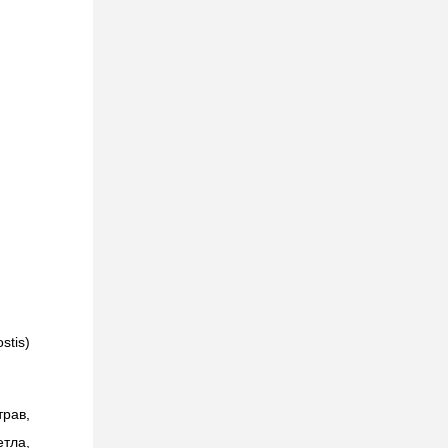
stis
)
рав,
етла,