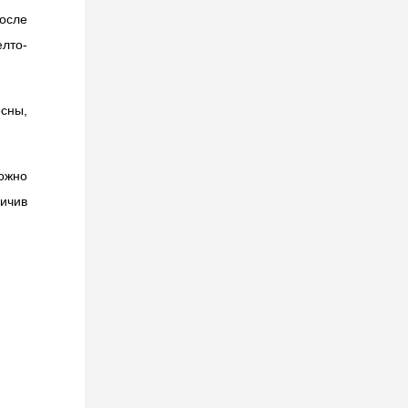
осле
елто-
есны,
ожно
ничив