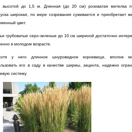
к высотой до 1,5 м. Длинная (до 20 см) розоватая метелка п
уска широкая, по мере созревания суживается и приобретает ж
менный цвет.
ья грубоватые серо-зеленые до 10 см шириной достаточно интер
енно в молодом возрасте.
отя у него длинное шнуровидное корневище, вполне м
льзовать его в саду в качестве ширмы, акцента, надежно огра
евую систему.