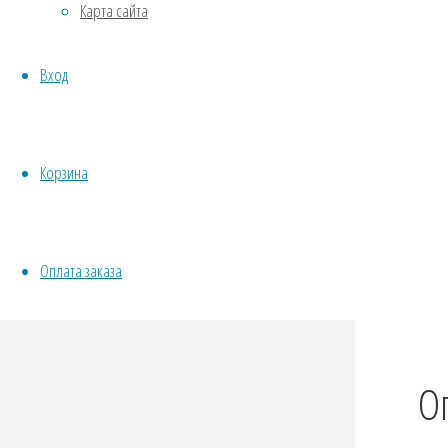
Карта сайта
Овощи
Все семена открытого грунта
VK
Вход
Эксперимент
Twit
Весь перечень семян магазина
Fac
ИНСТРУМЕНТЫ, ОБОРУДОВАНИЕ
Odno
Инструменты
Корзина
Tel
Кашпо, горшки
Wha
Vibe
Оплата заказа
О