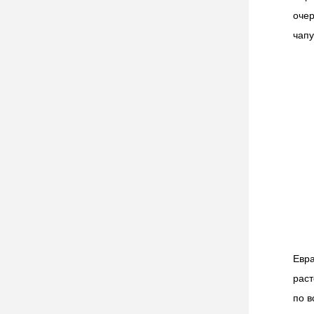
очер
чапу
Евр
рас
по в