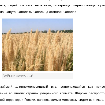
еть, пырей, сосинка, черетянка, пожарница, переполевица, сух
ла, чапуга, чаполоть, чапалица степная, чаполос.
Вейник наземный
азийский длиннокорневищный вид, встречающийся как приво
тение во многих странах умеренного климата. Широко распростр
сей территории России, являясь самым массовым видом вейников