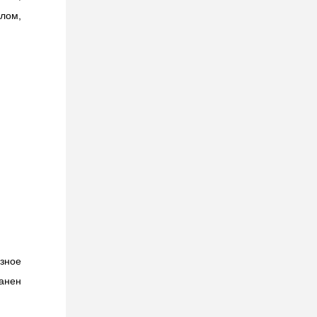
олом,
зное
анен
.