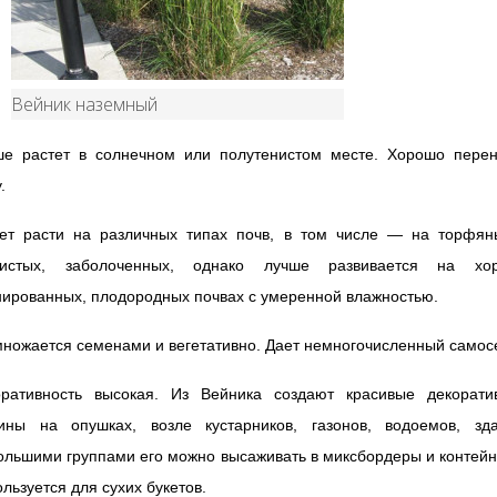
Вейник наземный
ше растет в солнечном или полутенистом месте. Хорошо перен
.
ет расти на различных типах почв, в том числе — на торфян
нистых, заболоченных, однако лучше развивается на хо
нированных, плодородных почвах с умеренной влажностью.
ножается семенами и вегетативно. Дает немногочисленный самос
оративность высокая. Из Вейника создают красивые декорати
тины на опушках, возле кустарников, газонов, водоемов, зда
льшими группами его можно высаживать в миксбордеры и контей
льзуется для сухих букетов.