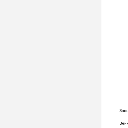
Зоны
Вей