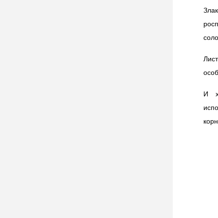
Зла
росп
соло
Лист
особ
И х
испо
корн