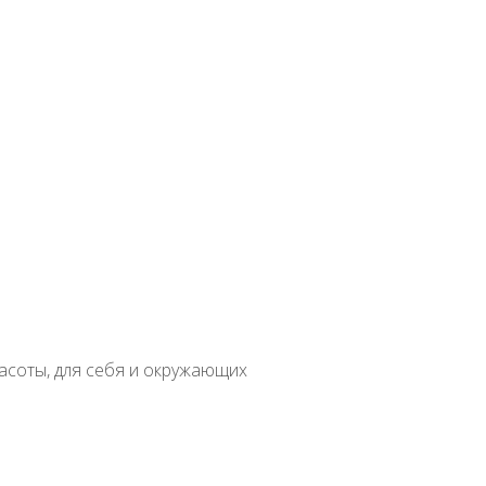
вная
Семена растений открытого грунта
Многолетние
Вейни
емный
в
асоты, для себя и окружающих
атное
Бонсай
Вертикальное озеленение
Водные
Бегония
Лечебны
доровое питание
Злаки
Косметология