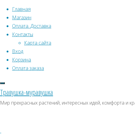
Перейти к содержимому
Главная
Магазин
Оплата. Доставка
Контакты
Карта сайта
Вход
Что искать:
Поиск
Корзина
Гла
Искать:
Оплата заказа
Архивы
Поиск
наз
Архивы
СКИДКИ, АКЦИИ
Травушка-муравушка
Метки товаро
Категории магазина
Мир прекрасных растений, интересных идей, комфорта и кр
Аром
Клубни, луковицы
Ампельное
Семена комнатных растений
З
Гиганты в саду
Красивоцветущие
Декоративнолистные