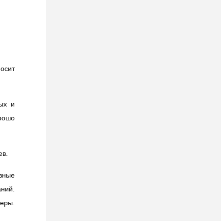
осит
ых и
рошо
ев.
вные
ний.
неры.