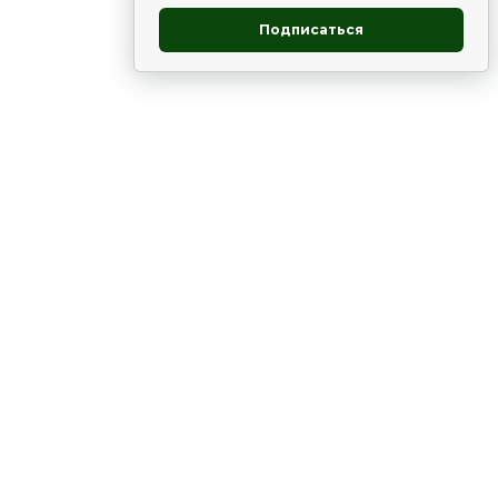
Подписаться
овник
)
ие
Статьи
Рододендрон
НОВОСТИ
 - юг
ia
ВЫСТАВКИ, КОНФЕРЕНЦИИ
в России
ки
Цветник
Чай
в мире
ЛУННЫЙ КАЛЕНДАРЬ. ПРИМЕТЫ
ВСЯКО-РАЗНО