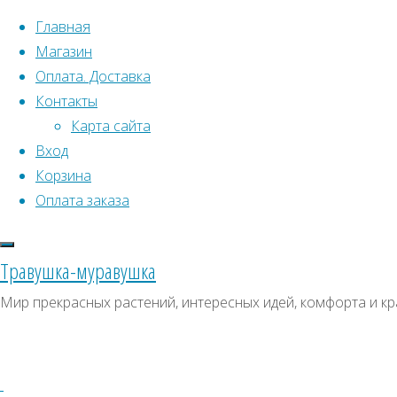
Перейти к содержимому
Главная
Магазин
Оплата. Доставка
Контакты
Карта сайта
Вход
Что искать:
Поиск
Корзина
Гла
Искать:
Оплата заказа
Архивы
Поиск
Кош
К
Архивы
СКИДКИ, АКЦИИ
Травушка-муравушка
Метки товаро
Категории магазина
К
Мир прекрасных растений, интересных идей, комфорта и кр
Аром
Клубни, луковицы
Ампельное
Семена комнатных растений
З
(
Гиганты в саду
Красивоцветущие
Декоративнолистные