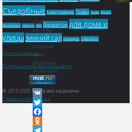
Съедобные
Травы
Томат,помидор
Фасоль
Купить
Тыква
семена,
для дома и
Ядовитое
Хвойники
Цветник
Чай
растение
улицы
зимний сад
–
суккулент
помидор
Кошачья
Договор оферты
лапка
двудомная
Политика конфиденциальности
(Antennaria
dioica)
© 2013-2025
Все права защищены.
Травушка-Муравушка
VK
Twitter
Facebook
Odnoklassniki