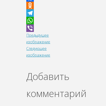
Facebook
Odnoklassniki
Telegram
WhatsApp
Предыдущее
Viber
изображение
Следующее
изображение
Добавить
комментарий