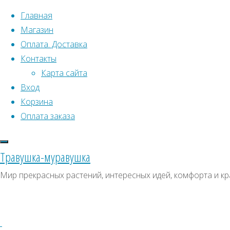
Перейти к содержимому
Главная
Магазин
Оплата. Доставка
Контакты
Карта сайта
Вход
Корзина
Что искать:
Оплата заказа
Поиск
Главная
Травушка-муравушка
Искать:
Архивы
Поиск
Кошачья
Мир прекрасных растений, интересных идей, комфорта и кр
лапка
Купить
Архивы
СКИДКИ, АКЦИИ
(Антеннария)
Категории магазина
Купить
семена,
семена,
Клубни, луковицы