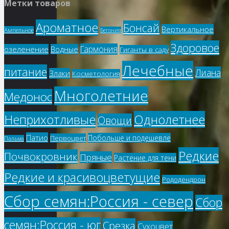
Метки товаров
Ароматное
Бонсай
Вертикальное
Ампельное
Бегония
Здоровое
Гармония
озеленение
Водные
Гиганты в саду
Лечебные
питание
Лиана
Злаки
Косметология
Многолетние
Медонос
Однолетнее
Неприхотливые
Овощи
Патио
Побольше и подешевле
Первоцвет
Пальма
Редкие
Почвокровник
Пряные
Растение для тени
Редкие и красивоцветущие
Рододендрон
Сбор семян:Россия - север
Сбор
семян:Россия - юг
Срезка
Сухоцвет