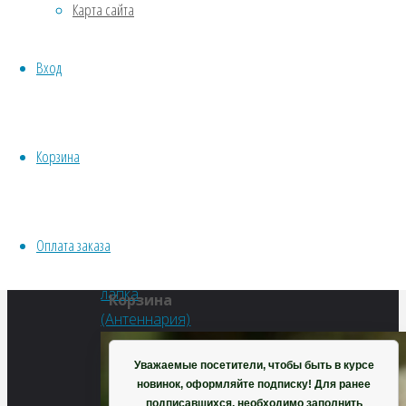
Карта сайта
Водные
dioica)
Хвойники
Вход
Пряные/лечебные
Овощи
Полный
Все семена открытого грунта
размер
Эксперимент
Корзина
600
Весь перечень семян магазина
×
ИНСТРУМЕНТЫ, ОБОРУДОВАНИЕ
595
Инструменты
пикселей
Оплата заказа
Кашпо, горшки
Кошачья
лапка
Корзина
(Антеннария)
Уважаемые посетители, чтобы быть в курсе
новинок, оформляйте подписку! Для ранее
подписавшихся, необходимо заполнить