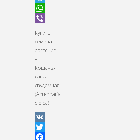
Telegram
WhatsApp
Viber
Купить
семена,
растение
–
Кошачья
лапка
двудомная
(Antennaria
dioica)
VK
Twitter